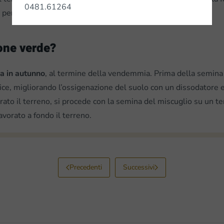
0481.61264
pericolosi parassiti del terreno.
one verde?
ta in autunno
, al termine della vendemmia. Prima della semina
rice, migliorando l’ossigenazione del suolo con un dissodatore 
arato il terreno, si procede con la semina del miscuglio su un 
vorato a fondo il terreno.
Precedenti
Successivi