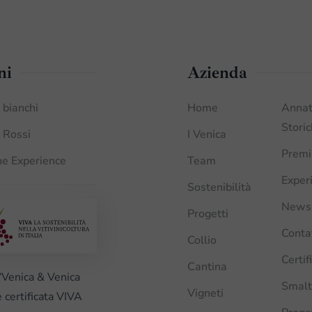
ni
Azienda
i bianchi
Home
Anna
Stori
i Rossi
I Venica
Premi
e Experience
Team
Exper
Sostenibilità
News
Progetti
Conta
Collio
Certif
Cantina
“Venica & Venica
Smalt
Vigneti
è certificata VIVA