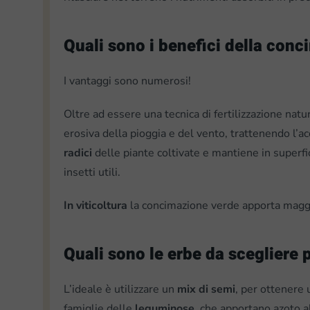
Quali sono i benefici della con
I vantaggi sono numerosi!
Oltre ad essere una tecnica di fertilizzazione natu
erosiva della pioggia e del vento, trattenendo l’a
radici
delle piante coltivate e mantiene in superfi
insetti utili.
In viticoltura
la concimazione verde apporta maggio
Quali sono le erbe da scegliere p
L’ideale è utilizzare un
mix di semi
, per ottenere 
famiglie delle
leguminose,
che apportano azoto a