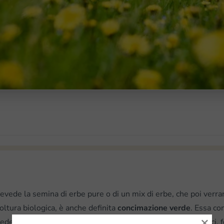
revede la semina di erbe pure o di un mix di erbe, che poi verran
coltura biologica, è anche definita
concimazione verde
. Essa co
×
edenza. Il sovescio sostituisce l’utilizzo di fertilizzanti chimici