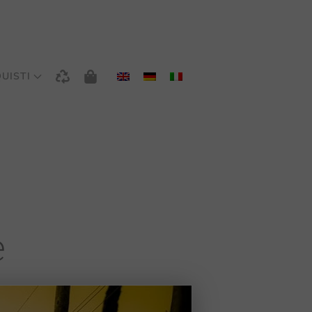
UISTI
e