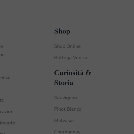
Shop
te
Shop Online
che
Bottega Venica
Curiosità &
ience
Storia
Sauvignon
tti
Pinot Bianco
icazioni
Malvasia
imento
Chardonnay