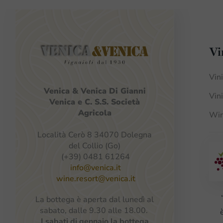
Vi
Vin
Venica
&
Venica
Di Gianni
Vin
Venica
e
C.
S.S.
Società
Agricola
Win
Località Cerò 8 34070 Dolegna
del Collio (Go)
(+39) 0481 61264
info@venica.it
wine.resort@venica.it
La bottega è aperta dal lunedì al
sabato, dalle 9.30 alle 18.00.
I sabati di gennaio la bottega