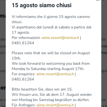
15 agosto siamo chiusi
cimazione verde?
Vi informiamo che il giorno 15 agosto saremo
chiusi.
Vi aspettiamo dal lunedì al sabato a partire dal
17 agosto.
Per informazioni:
wine.resort@venica.it
|
rale, essa
aumenta la quantità di sostanza organica
presente 
0481.61264
cqua. Contribuisce al
controllo delle erbe infestanti e dei paras
cie i micro elementi quali ferro, manganese ecc.
Agevola infine
Please note that we will be closed on August
15th.
We look forward to welcoming you back from
Monday to Saturday starting August 17th.
re sostanza organica al terreno, favorendo uno sviluppo equili
For enquiries:
wine.resort@venica.it
|
0481.61264
er il sovescio in viticoltura?
Bitte beachten Sie, dass wir am 15.
Wir freuen uns, Sie ab dem 17. August wieder
von Montag bis Samstag begrüßen zu dürfen.
un apporto di nutrienti equilibrato. La miscela di semi contiene
Für Anfragen:
wine.resort@venica.it
|
l terreno, delle
graminacee,
ricche di fibra, che favoriscono l