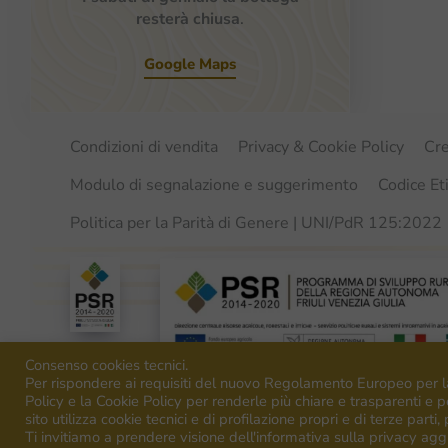
resterà chiusa
.
Google Maps
Condizioni di vendita
Privacy & Cookie Policy
Cre
Modulo di segnalazione e suggerimento
Codice Et
Politica per la Parità di Genere | UNI/PdR 125:2022
Consenso cookies tecnici.
Per rispondere ai requisiti del nuovo Regolamento Europeo per l
Policy e la Cookie Policy per renderle più chiare e trasparenti e pe
sito utilizza cookie tecnici e di profilazione propri e di terze parti,
Ti invitiamo a prendere visione dell'informativa sulla privacy agg