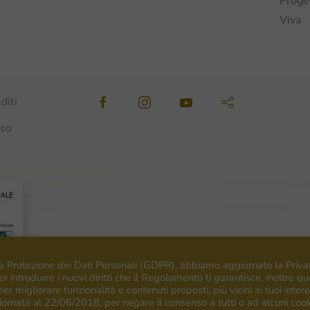
Proge
Viva
diti
ico
a Protezione dei Dati Personali (GDPR), abbiamo aggiornato la Priva
r introdurre i nuovi diritti che il Regolamento ti garantisce, inoltre q
 per migliorare funzionalità e contenuti proposti, più vicini ai tuoi intere
iornata al 22/06/2018, per negare il consenso a tutti o ad alcuni cook