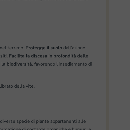
nel terreno.
P
rotegge il suolo
dall’azione
sit
i
.
F
acilita la discesa in profondità delle
 la biodiversità
, favorendo l’insediamento di
brato della vite.
 diverse specie di piante appartenenti alle
a formazione di sostanze organiche e humus, e