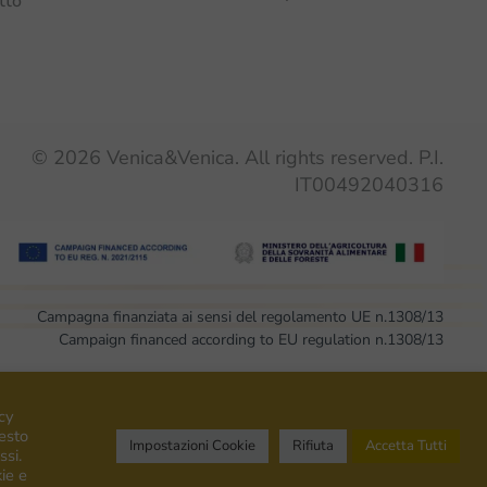
tto
©
2026
Venica&Venica. All rights reserved. P.I.
IT00492040316
Campagna finanziata ai sensi del regolamento UE n.1308/13
Campaign financed according to EU regulation n.1308/13
cy
uesto
Impostazioni Cookie
Rifiuta
Accetta Tutti
ssi.
ie e