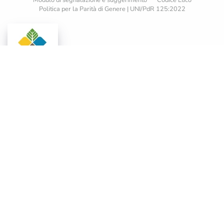
Politica per la Parità di Genere | UNI/PdR 125:2022
© Venica&Venica. All rights reserved. P.I. IT00492040316