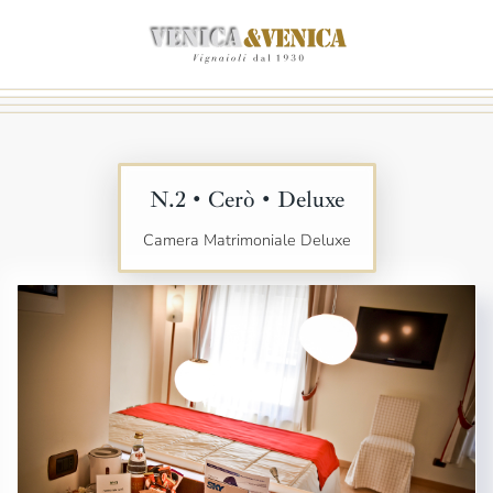
Passa
al
contenuto
principale
N.2 • Cerò • Deluxe
Camera Matrimoniale Deluxe