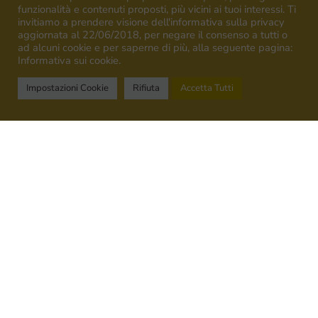
funzionalità e contenuti proposti, più vicini ai tuoi interessi. Ti
invitiamo a prendere visione dell'informativa sulla privacy
aggiornata al 22/06/2018, per negare il consenso a tutti o
ad alcuni cookie e per saperne di più, alla seguente pagina:
Informativa sui cookie.
"Venica & Venica
Impostazioni Cookie
Rifiuta
Accetta Tutti
ist VIVA-zertifiziert
Verkaufsbedingungen
Privacy Policy
Cookie Policy