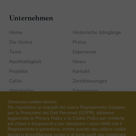
Unternehmen
Home
Historische Jahrgänge
Die Venica
Preise
Team
Experience
Nachhaltigkeit
News
Projekte
Kontakt
Collio
Zertifizierungen
Weinkeller
Entsorgung
Weinberge
Viva-Projekt
Consenso cookies tecnici.
Per rispondere ai requisiti del nuovo Regolamento Europeo
per la Protezione dei Dati Personali (GDPR), abbiamo
aggiornato la Privacy Policy e la Cookie Policy per renderle
più chiare e trasparenti e per introdurre i nuovi diritti che il
Regolamento ti garantisce, inoltre questo sito utilizza cookie
tecnici e di profilazione propri e di terze parti, per migliorare