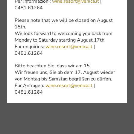
Per informazioni:
wine.resort@venica.it
|
18
19
20
21
22
23
24
0481.61264
25
26
27
28
29
30
31
Please note that we will be closed on August
November
2026
>
15th.
We look forward to welcoming you back from
Sun
Mon
Tue
Wed
Thu
Fri
Sat
Monday to Saturday starting August 17th.
For enquiries:
wine.resort@venica.it
|
01
02
03
04
05
06
07
0481.61264
08
09
10
11
12
13
14
Bitte beachten Sie, dass wir am 15.
15
16
17
18
19
20
21
Wir freuen uns, Sie ab dem 17. August wieder
von Montag bis Samstag begrüßen zu dürfen.
22
23
24
25
26
27
28
Für Anfragen:
wine.resort@venica.it
|
29
30
0481.61264