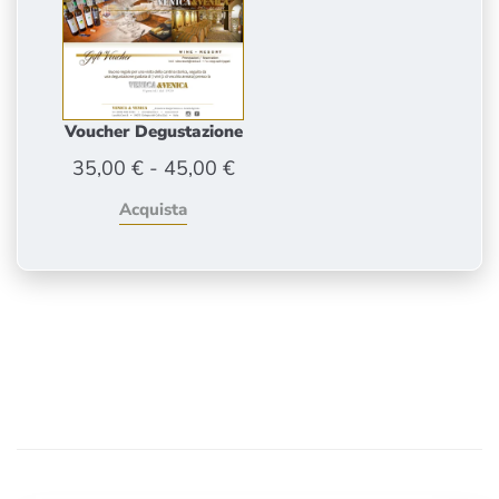
Voucher Degustazione
Fascia
35,00
€
-
45,00
€
di
Acquista
prezzo:
da
35,00 €
a
45,00 €