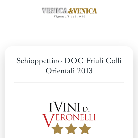
Passa
al
contenuto
principale
Schioppettino DOC Friuli Colli
Orientali 2013