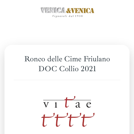
Passa
al
contenuto
principale
Ronco delle Cime Friulano
DOC Collio 2021