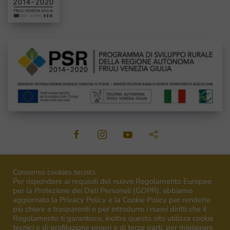
©
2026
Venica&Venica. All rights reserved. P.I. IT00492040316
Consenso cookies tecnici.
Per rispondere ai requisiti del nuovo Regolamento Europeo
per la Protezione dei Dati Personali (GDPR), abbiamo
aggiornato la Privacy Policy e la Cookie Policy per renderle
più chiare e trasparenti e per introdurre i nuovi diritti che il
Regolamento ti garantisce, inoltre questo sito utilizza cookie
Campagna finanziata ai sensi del regolamento UE n.1308/13
tecnici e di profilazione propri e di terze parti, per migliorare