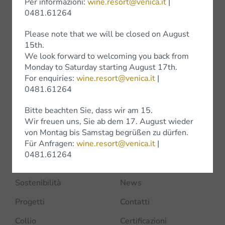
Shop
Per informazioni:
wine.resort@venica.it
|
0481.61264
Shop Online
Please note that we will be closed on August
Bottega Venica
15th.
We look forward to welcoming you back from
Negozi
Monday to Saturday starting August 17th.
For enquiries:
wine.resort@venica.it
|
0481.61264
Bitte beachten Sie, dass wir am 15.
Azienda
Wir freuen uns, Sie ab dem 17. August wieder
von Montag bis Samstag begrüßen zu dürfen.
Für Anfragen:
wine.resort@venica.it
|
Home
Premi
0481.61264
I Venica
Experience
Sostenibilità
News
Progetti
Contatti
Collio
Certificazioni