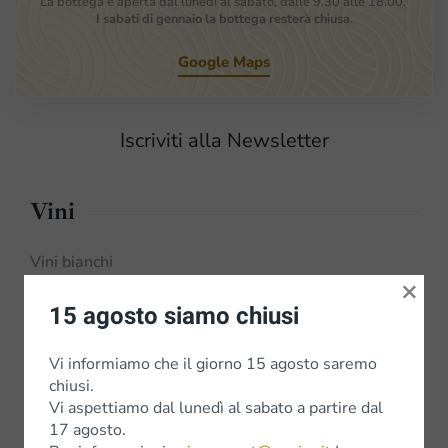
La bottega è aperta dal lunedì al sabato, dalle 9.30 alle 18.00.
I sabati di gennaio la bottega resterà chiusa
.
Google Maps
Iscriviti alla Newsletter
Vini
Vini bianchi
×
Vini Rossi
15 agosto siamo chiusi
Wine Experience
Vi informiamo che il giorno 15 agosto saremo
chiusi.
Vi aspettiamo dal lunedì al sabato a partire dal
17 agosto.