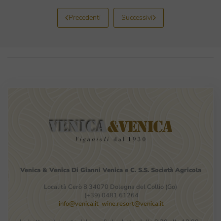
Precedenti
Successivi
Venica
&
Venica
Di Gianni
Venica
e
C.
S.S.
Società
Agricola
Località Cerò 8 34070 Dolegna del Collio (Go)
(+39) 0481 61264
info@venica.it
wine.resort@venica.it