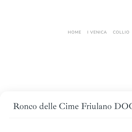
Passa
al
contenuto
HOME
I VENICA
COLLIO
principale
Ronco delle Cime Friulano DOC