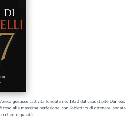
enica gestisce l’attività fondata nel 1930 dal capostipite Daniele.
è teso alla massima perfezione, con l’obiettivo di ottenere, annata
ccellente qualità.