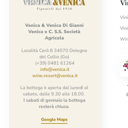
Vi
Vin
Venica
&
Venica
Di Gianni
Vin
Venica
e
C.
S.S.
Società
Agricola
Win
Località Cerò 8 34070 Dolegna
del Collio (Go)
(+39) 0481 61264
info@venica.it
wine.resort@venica.it
La bottega è aperta dal lunedì al
sabato, dalle 9.30 alle 18.00.
I sabati di gennaio la bottega
resterà chiusa
.
Google Maps