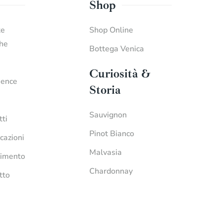
Shop
te
Shop Online
che
Bottega Venica
Curiosità &
ience
Storia
Sauvignon
tti
Pinot Bianco
icazioni
Malvasia
imento
Chardonnay
tto