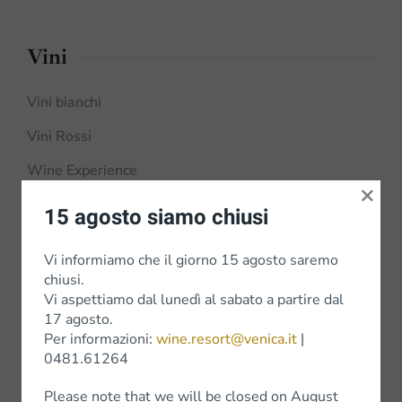
Vini
Vini bianchi
Vini Rossi
Wine Experience
×
15 agosto siamo chiusi
Vi informiamo che il giorno 15 agosto saremo
Shop
chiusi.
Vi aspettiamo dal lunedì al sabato a partire dal
Shop Online
17 agosto.
Per informazioni:
wine.resort@venica.it
|
Bottega Venica
0481.61264
Negozi
Please note that we will be closed on August