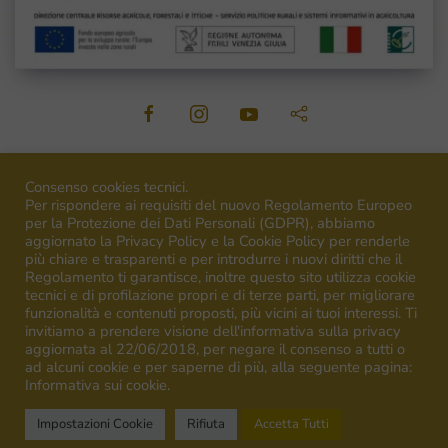
©
2026
Venica&Venica. All rights reserved. P.I. IT00492040316
Consenso cookies tecnici.
Per rispondere ai requisiti del nuovo Regolamento Europeo
per la Protezione dei Dati Personali (GDPR), abbiamo
aggiornato la Privacy Policy e la Cookie Policy per renderle
più chiare e trasparenti e per introdurre i nuovi diritti che il
Regolamento ti garantisce, inoltre questo sito utilizza cookie
Campagna finanziata ai sensi del regolamento UE n.1308/13
tecnici e di profilazione propri e di terze parti, per migliorare
Campaign financed according to EU regulation n.1308/13
funzionalità e contenuti proposti, più vicini ai tuoi interessi. Ti
invitiamo a prendere visione dell'informativa sulla privacy
aggiornata al 22/06/2018, per negare il consenso a tutti o
ad alcuni cookie e per saperne di più, alla seguente pagina:
Informativa sui cookie.
Impostazioni Cookie
Rifiuta
Accetta Tutti