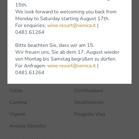
15th.
We look forward to welcoming you back from
Monday to Saturday starting August 17th.
For enquiries:
wine.resort@venica.it
|
Azienda
0481.61264
Home
Premi
Bitte beachten Sie, dass wir am 15.
Wir freuen uns, Sie ab dem 17. August wieder
I Venica
Experience
von Montag bis Samstag begrüßen zu dürfen.
Für Anfragen:
wine.resort@venica.it
|
Sostenibilità
News
0481.61264
Progetti
Contatti
Collio
Certificazioni
Cantina
Smaltimento
Vigneti
Progetto Viva
Annate Storiche