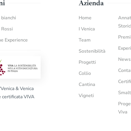
ni
Azienda
i bianchi
Home
Anna
Stori
i Rossi
I Venica
Premi
e Experience
Team
Exper
Sostenibilità
News
Progetti
Conta
Collio
Certif
Cantina
“Venica & Venica
Smalt
Vigneti
è certificata VIVA
Proge
Viva