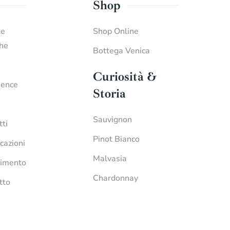
Shop
te
Shop Online
che
Bottega Venica
Curiosità &
ience
Storia
Sauvignon
tti
Pinot Bianco
icazioni
Malvasia
imento
Chardonnay
tto