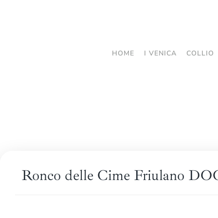
Passa
al
contenuto
HOME
I VENICA
COLLIO
principale
Ronco delle Cime Friulano DOC