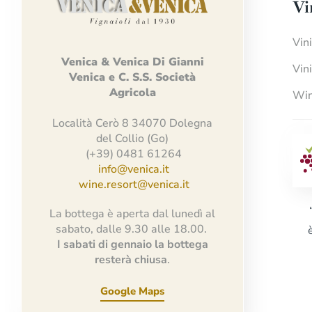
Vi
Vin
Venica
&
Venica
Di Gianni
Vin
Venica
e
C.
S.S.
Società
Agricola
Win
Località Cerò 8 34070 Dolegna
del Collio (Go)
(+39) 0481 61264
info@venica.it
wine.resort@venica.it
La bottega è aperta dal lunedì al
sabato, dalle 9.30 alle 18.00.
I sabati di gennaio la bottega
resterà chiusa
.
Google Maps