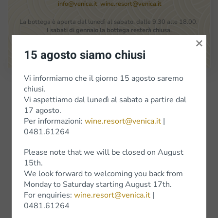
info@venica.it
wine.resort@venica.it
La bottega è aperta dal lunedì al sabato, dalle 9.30 alle 18.00.
I sabati di gennaio la bottega resterà chiusa
.
×
Google Maps
15 agosto siamo chiusi
Vi informiamo che il giorno 15 agosto saremo
Iscriviti alla Newsletter
chiusi.
Vi aspettiamo dal lunedì al sabato a partire dal
17 agosto.
Per informazioni:
wine.resort@venica.it
|
Vini
0481.61264
Vini bianchi
Please note that we will be closed on August
15th.
Vini Rossi
We look forward to welcoming you back from
Monday to Saturday starting August 17th.
Wine Experience
For enquiries:
wine.resort@venica.it
|
0481.61264