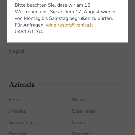
Bitte beachten Sie, dass wir am 15.
Wir freuen uns, Sie ab dem 17. August wieder
Shop
von Montag bis Samstag begrüßen zu dürfen.
Für Anfragen:
wine.resort@venica.it
|
Shop Online
0481.61264
Bottega Venica
Negozi
Azienda
Home
Premi
I Venica
Experience
Sostenibilità
News
Progetti
Contatti