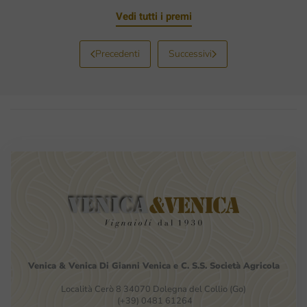
Vedi tutti i premi
Precedenti
Successivi
Venica
&
Venica
Di Gianni
Venica
e
C.
S.S.
Società
Agricola
Località Cerò 8 34070 Dolegna del Collio (Go)
(+39) 0481 61264