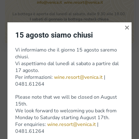
info@venica.it
wine.resort@venica.it
La bottega è aperta dal lunedì al sabato, dalle 9.30 alle 18.00.
I sabati di gennaio la bottega resterà chiusa
.
×
Google Maps
15 agosto siamo chiusi
Vi informiamo che il giorno 15 agosto saremo
Iscriviti alla Newsletter
chiusi.
Vi aspettiamo dal lunedì al sabato a partire dal
17 agosto.
Per informazioni:
wine.resort@venica.it
|
Vini
0481.61264
Vini bianchi
Please note that we will be closed on August
15th.
Vini Rossi
We look forward to welcoming you back from
Monday to Saturday starting August 17th.
Wine Experience
For enquiries:
wine.resort@venica.it
|
0481.61264