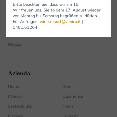
Bitte beachten Sie, dass wir am 15.
Wir freuen uns, Sie ab dem 17. August wieder
Shop
von Montag bis Samstag begrüßen zu dürfen.
Für Anfragen:
wine.resort@venica.it
|
Shop Online
0481.61264
Bottega Venica
Negozi
Azienda
Home
Premi
I Venica
Experience
Sostenibilità
News
Progetti
Contatti