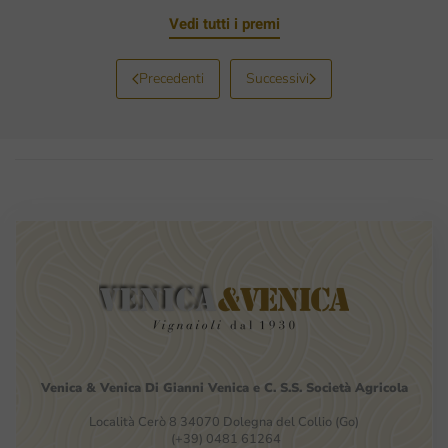
Vedi tutti i premi
Precedenti
Successivi
Venica
&
Venica
Di Gianni
Venica
e
C.
S.S.
Società
Agricola
Località Cerò 8 34070 Dolegna del Collio (Go)
(+39) 0481 61264