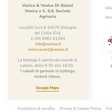
Venica
&
Venica
Di Gianni
Vin
Venica
e
C.
S.S.
Società
Agricola
Win
Località Cerò 8 34070 Dolegna
del Collio (Go)
(+39) 0481 61264
info@venica.it
wine.resort@venica.it
La bottega è aperta dal lunedì al
sabato, dalle 9.30 alle 18.00.
I sabati di gennaio la bottega
resterà chiusa
.
Google Maps
Condizioni di vendita
Privacy & Cookie Policy
Cre