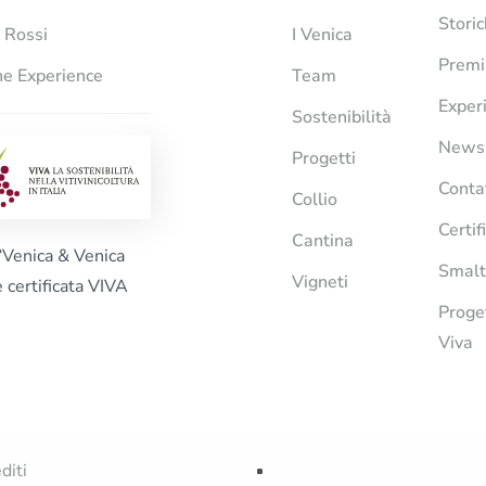
Stori
i Rossi
I Venica
Premi
e Experience
Team
Exper
Sostenibilità
News
Progetti
Conta
Collio
Certif
Cantina
“Venica & Venica
Smalt
Vigneti
è certificata VIVA
Proge
Viva
diti