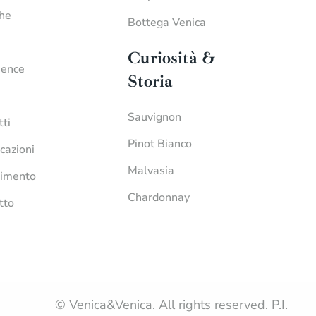
che
Bottega Venica
Curiosità &
ience
Storia
Sauvignon
tti
Pinot Bianco
icazioni
Malvasia
imento
Chardonnay
tto
© Venica&Venica. All rights reserved. P.I.