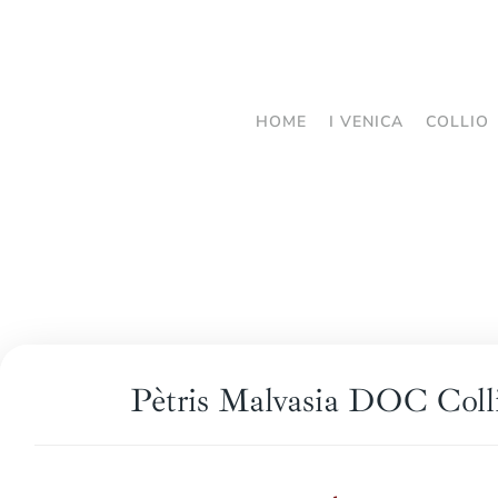
Passa
al
contenuto
HOME
I VENICA
COLLIO
principale
Pètris Malvasia DOC Coll