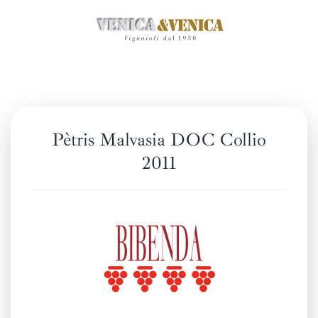
Passa
al
contenuto
principale
Pètris Malvasia DOC Collio
2011