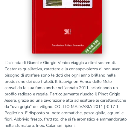
L’azienda di Gianni e Giorgio Venica viaggia a ritmi sostenuti.
Costanza qualitativa, carattere e la consapevolezza di non aver
bisogno di strafare sono le doti che ogni anno brillano nella
produzione dei due fratelli. Il Sauvignon Ronco delle Mele
convalida la sua fama anche nell’annata 2011, sciorinando un
profilo radioso e regale. Particolarmente riuscito il Pinot Grigio
Jesera, grazie ad una lavorazione atta ad esaltare le caratteristiche
da “uva grigia” del vitigno. COLLIO MALVASIA 2011 | € 17 1
Paglierino. È disposto su note aromatiche, pesca gialla, agrumi e
fiori. Abbrivio fresco, fruttato, che si fa aromatico e ammandorlato
nella sfumatura. Inox. Calamari ripieni.