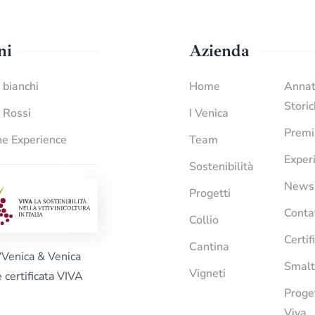
ni
Azienda
i bianchi
Home
Anna
Stori
i Rossi
I Venica
Premi
e Experience
Team
Exper
Sostenibilità
News
Progetti
Conta
Collio
Certif
Cantina
“Venica & Venica
Smalt
Vigneti
è certificata VIVA
Proge
Viva