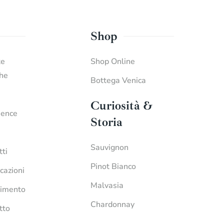
Shop
te
Shop Online
che
Bottega Venica
Curiosità &
ience
Storia
Sauvignon
tti
Pinot Bianco
icazioni
Malvasia
imento
Chardonnay
tto