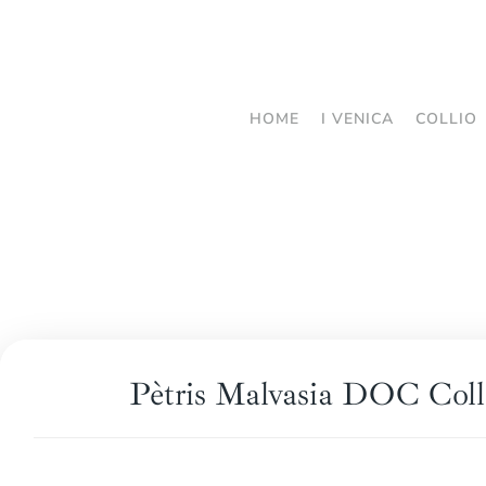
Passa
al
contenuto
HOME
I VENICA
COLLIO
principale
Pètris Malvasia DOC Coll