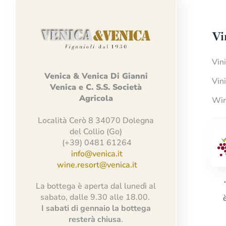
Vi
Vin
Venica
&
Venica
Di Gianni
Vin
Venica
e
C.
S.S.
Società
Agricola
Win
Località Cerò 8 34070 Dolegna
del Collio (Go)
(+39) 0481 61264
info@venica.it
wine.resort@venica.it
La bottega è aperta dal lunedì al
sabato, dalle 9.30 alle 18.00.
I sabati di gennaio la bottega
resterà chiusa
.