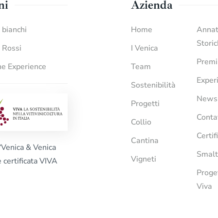
ni
Azienda
i bianchi
Home
Anna
Stori
i Rossi
I Venica
Premi
e Experience
Team
Exper
Sostenibilità
News
Progetti
Conta
Collio
Certif
Cantina
“Venica & Venica
Smalt
Vigneti
è certificata VIVA
Proge
Viva