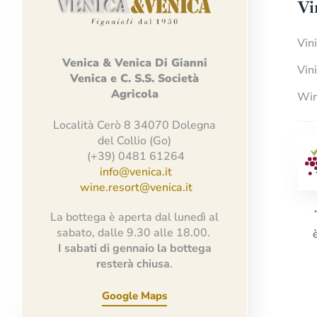
Vi
Vin
Venica
&
Venica
Di Gianni
Vin
Venica
e
C.
S.S.
Società
Agricola
Win
Località Cerò 8 34070 Dolegna
del Collio (Go)
(+39) 0481 61264
info@venica.it
wine.resort@venica.it
La bottega è aperta dal lunedì al
sabato, dalle 9.30 alle 18.00.
I sabati di gennaio la bottega
resterà chiusa
.
Google Maps