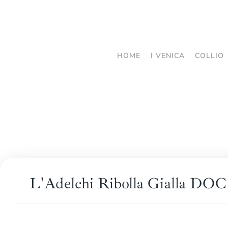
Passa
al
contenuto
HOME
I VENICA
COLLIO
principale
L'Adelchi Ribolla Gialla DOC 