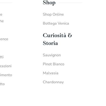
Shop
te
Shop Online
che
Bottega Venica
Curiosità &
ience
Storia
Sauvignon
tti
Pinot Bianco
icazioni
Malvasia
imento
Chardonnay
tto