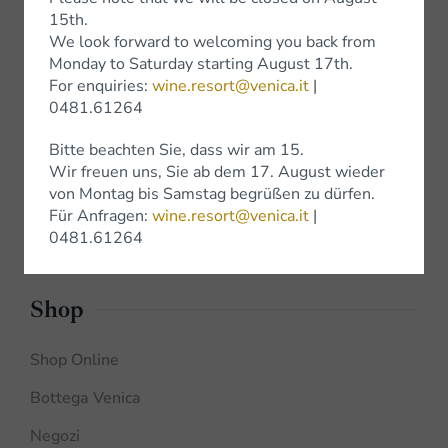
Iscriviti alla Newsletter
15th.
We look forward to welcoming you back from
Monday to Saturday starting August 17th.
Vini
For enquiries:
wine.resort@venica.it
|
0481.61264
Vini bianchi
Bitte beachten Sie, dass wir am 15.
Vini Rossi
Wir freuen uns, Sie ab dem 17. August wieder
von Montag bis Samstag begrüßen zu dürfen.
Wine Experience
Für Anfragen:
wine.resort@venica.it
|
0481.61264
Shop
Shop Online
Bottega Venica
Negozi