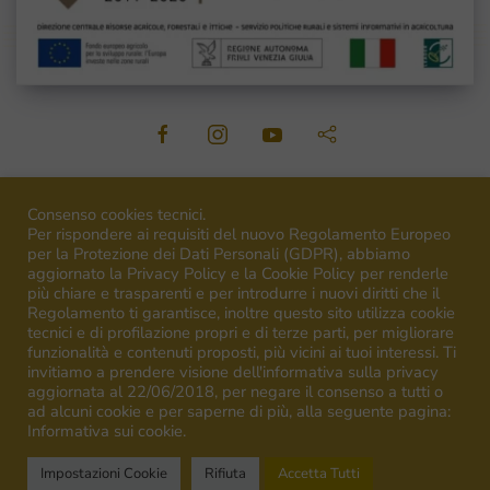
©
2026
Venica&Venica. All rights reserved. P.I. IT00492040316
Consenso cookies tecnici.
Per rispondere ai requisiti del nuovo Regolamento Europeo
per la Protezione dei Dati Personali (GDPR), abbiamo
aggiornato la Privacy Policy e la Cookie Policy per renderle
più chiare e trasparenti e per introdurre i nuovi diritti che il
Regolamento ti garantisce, inoltre questo sito utilizza cookie
Campagna finanziata ai sensi del regolamento UE n.1308/13
tecnici e di profilazione propri e di terze parti, per migliorare
Campaign financed according to EU regulation n.1308/13
funzionalità e contenuti proposti, più vicini ai tuoi interessi. Ti
invitiamo a prendere visione dell'informativa sulla privacy
aggiornata al 22/06/2018, per negare il consenso a tutti o
ad alcuni cookie e per saperne di più, alla seguente pagina:
Informativa sui cookie.
Impostazioni Cookie
Rifiuta
Accetta Tutti