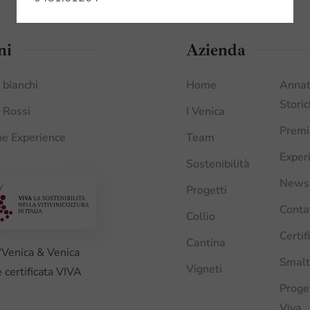
ni
Azienda
i bianchi
Home
Anna
Stori
i Rossi
I Venica
Premi
e Experience
Team
Exper
Sostenibilità
News
Progetti
Conta
Collio
Certif
Cantina
“Venica & Venica
Smalt
Vigneti
è certificata VIVA
Proge
Viva