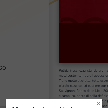
so
Pulizia, freschezza, slancio aromati
molti sostenitori tra gli appassion
Tra le molte etichette, tutte es
piccolo classico, ed esprime con g
Sauvignon. Ronco delle Mele 200
e sambuco, bocca di bella definiz
×
intrigante, lungo, di ammirevole 
bt 20000 €16/18 • Collio Bianco