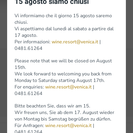
15 agosto siamo chiusi
14/20 bt 13000 €13/1
Vi informiamo che il giorno 15 agosto saremo
chiusi.
Vi aspettiamo dal lunedì al sabato a partire dal
17 agosto.
Per informazioni:
wine.resort@venica.it
|
0481.61264
Please note that we will be closed on August
15th.
Vedi tutti i premi
We look forward to welcoming you back from
Monday to Saturday starting August 17th.
For enquiries:
wine.resort@venica.it
|
Precedenti
Successivi
0481.61264
Bitte beachten Sie, dass wir am 15.
Wir freuen uns, Sie ab dem 17. August wieder
von Montag bis Samstag begrüßen zu dürfen.
Für Anfragen:
wine.resort@venica.it
|
0481.61264