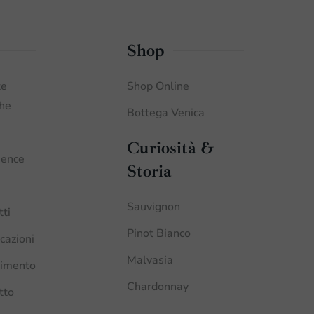
Shop
te
Shop Online
che
Bottega Venica
Curiosità &
ience
Storia
Sauvignon
tti
Pinot Bianco
icazioni
Malvasia
imento
Chardonnay
tto