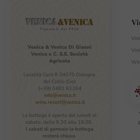
Vi
Vin
Venica
&
Venica
Di Gianni
Vin
Venica
e
C.
S.S.
Società
Agricola
Win
Località Cerò 8 34070 Dolegna
del Collio (Go)
(+39) 0481 61264
info@venica.it
wine.resort@venica.it
La bottega è aperta dal lunedì al
sabato, dalle 9.30 alle 18.00.
I sabati di gennaio la bottega
resterà chiusa
.