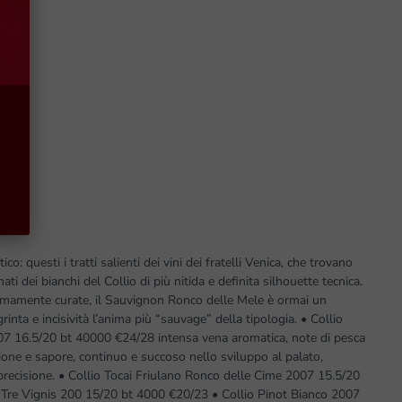
co: questi i tratti salienti dei vini dei fratelli Venica, che trovano
ati dei bianchi del Collio di più nitida e definita silhouette tecnica.
tremamente curate, il Sauvignon Ronco delle Mele è ormai un
rinta e incisività l’anima più “sauvage” della tipologia. • Collio
7 16.5/20 bt 40000 €24/28 intensa vena aromatica, note di pesca
ione e sapore, continuo e succoso nello sviluppo al palato,
precisione. • Collio Tocai Friulano Ronco delle Cime 2007 15.5/20
 Tre Vignis 200 15/20 bt 4000 €20/23 • Collio Pinot Bianco 2007