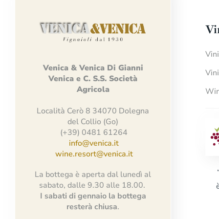
Vi
Vin
Venica
&
Venica
Di Gianni
Vin
Venica
e
C.
S.S.
Società
Agricola
Win
Località Cerò 8 34070 Dolegna
del Collio (Go)
(+39) 0481 61264
info@venica.it
wine.resort@venica.it
La bottega è aperta dal lunedì al
sabato, dalle 9.30 alle 18.00.
I sabati di gennaio la bottega
resterà chiusa
.