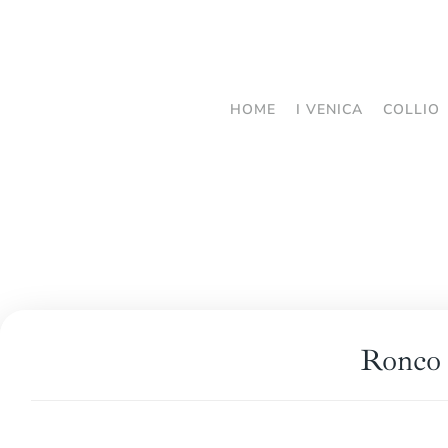
Passa
al
contenuto
HOME
I VENICA
COLLIO
principale
Ronco 