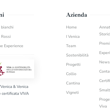
ni
Azienda
i bianchi
Home
Anna
Stori
i Rossi
I Venica
Premi
e Experience
Team
Exper
Sostenibilità
News
Progetti
Conta
Collio
Certif
Cantina
“Venica & Venica
Smalt
Vigneti
è certificata VIVA
Proge
Viva