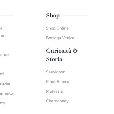
Shop
te
Shop Online
che
Bottega Venica
Curiosità &
ience
Storia
Sauvignon
tti
Pinot Bianco
icazioni
Malvasia
imento
Chardonnay
tto