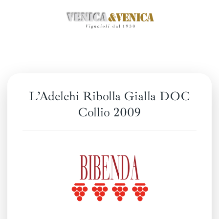
Passa
al
contenuto
principale
L’Adelchi Ribolla Gialla DOC
Collio 2009