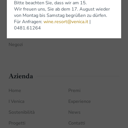
Bitte beachten Sie, dass wir am 15.
Shop
Wir freuen uns, Sie ab dem 17. August wieder
von Montag bis Samstag begrüßen zu dürfen.
Für Anfragen:
wine.resort@venica.it
|
Shop Online
0481.61264
Bottega Venica
Negozi
Azienda
Home
Premi
I Venica
Experience
Sostenibilità
News
Progetti
Contatti