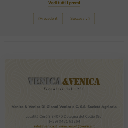
Vedi tutti i premi
Precedenti
Successivi
Venica
&
Venica
Di Gianni
Venica
e
C.
S.S.
Società
Agricola
Località Cerò 8 34070 Dolegna del Collio (Go)
(+39) 0481 61264
info@venica.it
wine.resort@venica.it