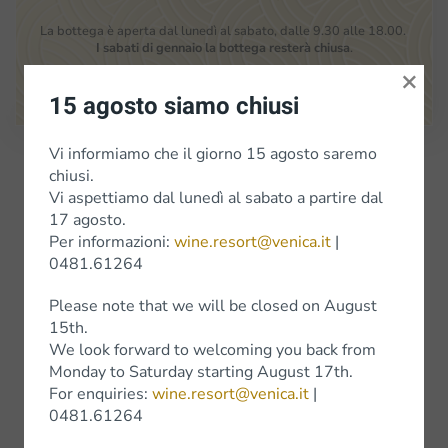
La bottega è aperta dal lunedì al sabato, dalle 9.30 alle 18.00.
I sabati di gennaio la bottega resterà chiusa
.
×
Google Maps
15 agosto siamo chiusi
Vi informiamo che il giorno 15 agosto saremo
Iscriviti alla Newsletter
chiusi.
Vi aspettiamo dal lunedì al sabato a partire dal
17 agosto.
Vini
Per informazioni:
wine.resort@venica.it
|
0481.61264
Vini bianchi
Please note that we will be closed on August
15th.
Vini Rossi
We look forward to welcoming you back from
Wine Experience
Monday to Saturday starting August 17th.
For enquiries:
wine.resort@venica.it
|
0481.61264