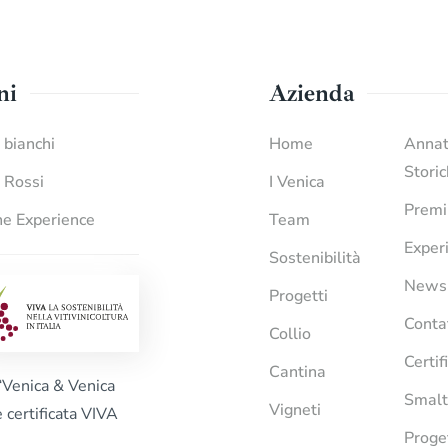
ni
Azienda
i bianchi
Home
Anna
Stori
i Rossi
I Venica
Premi
e Experience
Team
Exper
Sostenibilità
News
Progetti
Conta
Collio
Certif
Cantina
“Venica & Venica
Smalt
Vigneti
è certificata VIVA
Proge