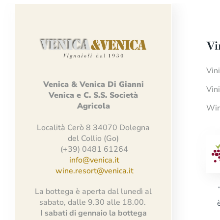
Vi
Vin
Venica
&
Venica
Di Gianni
Vin
Venica
e
C.
S.S.
Società
Agricola
Win
Località Cerò 8 34070 Dolegna
del Collio (Go)
(+39) 0481 61264
info@venica.it
wine.resort@venica.it
La bottega è aperta dal lunedì al
sabato, dalle 9.30 alle 18.00.
I sabati di gennaio la bottega