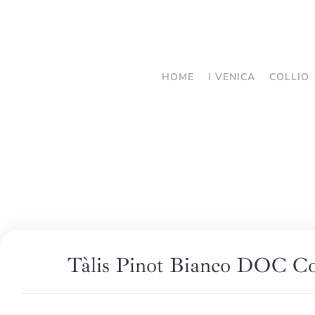
Passa
al
contenuto
HOME
I VENICA
COLLIO
principale
Tàlis Pinot Bianco DOC Co