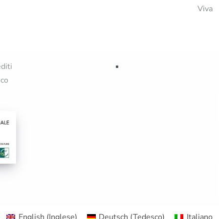
Viva
diti
ico
English
(
Inglese
)
Deutsch
(
Tedesco
)
Italiano