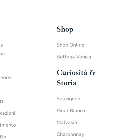
Shop
te
Shop Online
che
Bottega Venica
Curiosità &
ience
Storia
Sauvignon
tti
Pinot Bianco
icazioni
Malvasia
imento
Chardonnay
tto