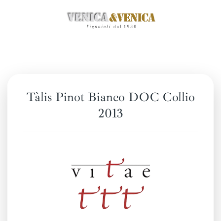
Passa
al
contenuto
principale
Tàlis Pinot Bianco DOC Collio
2013