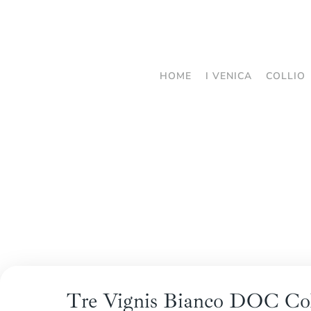
Passa
al
contenuto
HOME
I VENICA
COLLIO
principale
Tre Vignis Bianco DOC Col