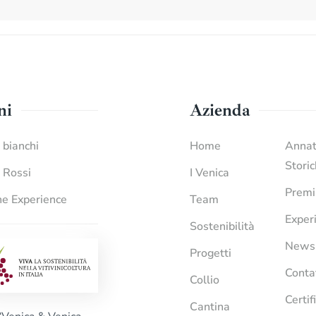
ni
Azienda
i bianchi
Home
Anna
Stori
i Rossi
I Venica
Premi
e Experience
Team
Exper
Sostenibilità
News
Progetti
Conta
Collio
Certif
Cantina