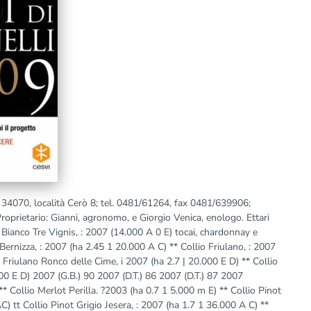
 34070, località Cerò 8; tel. 0481/61264, fax 0481/639906;
roprietario: Gianni, agronomo, e Giorgio Venica, enologo. Ettari
lio Bianco Tre Vignis, : 2007 (14.000 A 0 E) tocai, chardonnay e
ernizza, : 2007 (ha 2.45 1 20.000 A C) ** Collio Friulano, : 2007
Friulano Ronco delle Cime, i 2007 (ha 2.7 | 20.000 E D) ** Collio
00 E D) 2007 (G.B.) 90 2007 (D.T.) 86 2007 (D.T.) 87 2007
 ** Collio Merlot Perilla. ?2003 (ha 0.7 1 5.000 m E) ** Collio Pinot
C) tt Collio Pinot Grigio Jesera, : 2007 (ha 1.7 1 36.000 A C) **