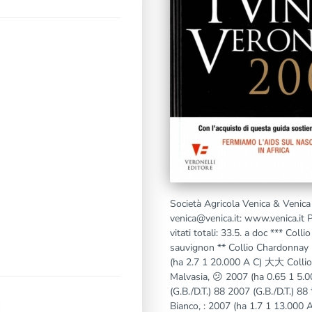
Società Agricola Venica & Venica
venica@venica.it: www.venica.it P
vitati totali: 33.5. a doc *** Col
sauvignon ** Collio Chardonnay B
(ha 2.7 1 20.000 A C) 大大 Collio 
Malvasia, 😕 2007 (ha 0.65 1 5.0
(G.B./D.T.) 88 2007 (G.B./D.T.) 88
Bianco, : 2007 (ha 1.7 1 13.000 A