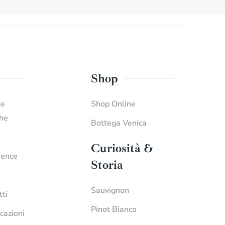
Shop
te
Shop Online
che
Bottega Venica
Curiosità &
ience
Storia
Sauvignon
tti
Pinot Bianco
icazioni