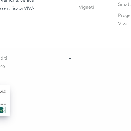
“Venica & Venica
Smalt
Vigneti
è certificata VIVA
Proge
Viva
diti
ico