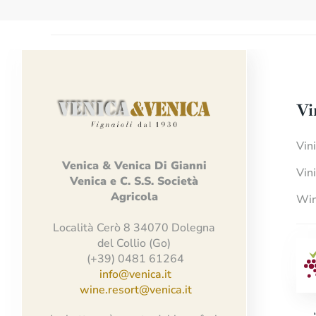
Vi
Vin
Venica
&
Venica
Di Gianni
Vin
Venica
e
C.
S.S.
Società
Agricola
Win
Località Cerò 8 34070 Dolegna
del Collio (Go)
(+39) 0481 61264
info@venica.it
wine.resort@venica.it