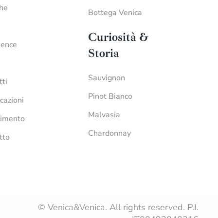
che
Bottega Venica
Curiosità &
ience
Storia
Sauvignon
tti
Pinot Bianco
icazioni
Malvasia
imento
Chardonnay
tto
© Venica&Venica. All rights reserved. P.I.