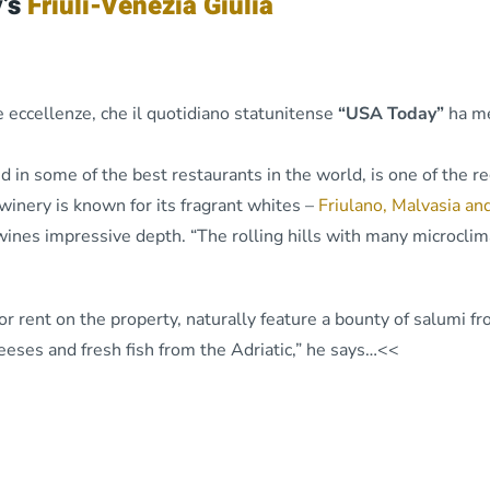
y’s
Friuli-Venezia Giulia
e eccellenze, che il quotidiano statunitense
“USA Today”
ha me
d in some of the best restaurants in the world, is one of the 
winery is known for its fragrant whites –
Friulano, Malvasia an
 wines impressive depth. “The rolling hills with many microcli
r rent on the property, naturally feature a bounty of salumi fr
heeses and fresh fish from the Adriatic,” he says…<<