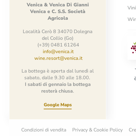
Venica
&
Venica
Di Gianni
Vin
Venica
e
C.
S.S.
Società
Agricola
Win
Località Cerò 8 34070 Dolegna
del Collio (Go)
(+39) 0481 61264
info@venica.it
wine.resort@venica.it
La bottega è aperta dal lunedì al
sabato, dalle 9.30 alle 18.00.
I sabati di gennaio la bottega
resterà chiusa
.
Google Maps
Condizioni di vendita
Privacy & Cookie Policy
Cre