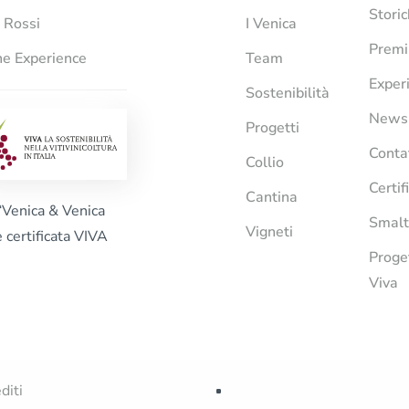
Stori
i Rossi
I Venica
Premi
e Experience
Team
Exper
Sostenibilità
News
Progetti
Conta
Collio
Certif
Cantina
“Venica & Venica
Smalt
Vigneti
è certificata VIVA
Proge
Viva
diti