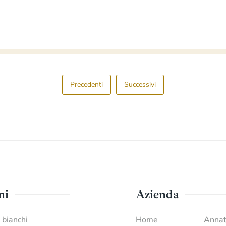
Precedenti
Successivi
ni
Azienda
i bianchi
Home
Anna