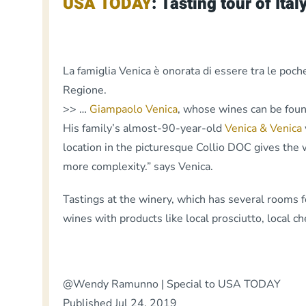
USA TODAY
: Tasting tour of Ital
La famiglia Venica è onorata di essere tra le poch
Regione.
>> …
Giampaolo Venica
, whose wines can be foun
His family’s almost-90-year-old
Venica & Venica
location in the picturesque Collio DOC gives the
more complexity.” says Venica.
Tastings at the winery, which has several rooms fo
wines with products like local prosciutto, local c
@Wendy Ramunno | Special to USA TODAY
Published Jul 24, 2019