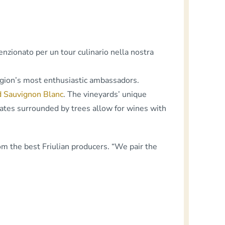
nzionato per un tour culinario nella nostra
region’s most enthusiastic ambassadors.
d Sauvignon Blanc
. The
vineyards’ unique
mates surrounded by trees allow for wines with
om the best Friulian producers. “We pair the