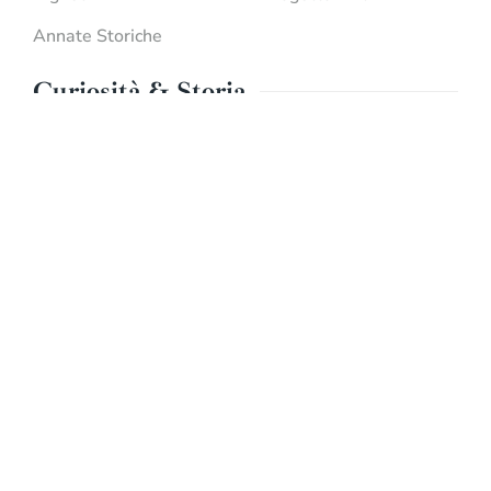
Annate Storiche
Curiosità & Storia
Sauvignon
Pinot Bianco
Malvasia
Chardonnay