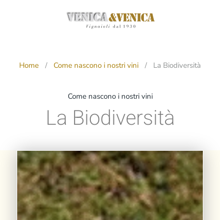
Passa
al
contenuto
principale
Home
Come nascono i nostri vini
La Biodiversità
Come nascono i nostri vini
La Biodiversità