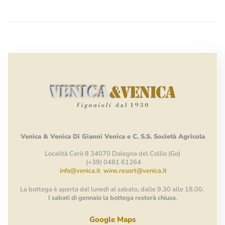
Venica
&
Venica
Di Gianni
Venica
e
C.
S.S.
Società
Agricola
Località Cerò 8 34070 Dolegna del Collio (Go)
(+39) 0481 61264
info@venica.it
wine.resort@venica.it
La bottega è aperta dal lunedì al sabato, dalle 9.30 alle 18.00.
I sabati di gennaio la bottega resterà chiusa
.
Google Maps