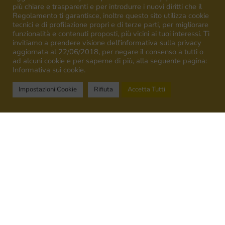
più chiare e trasparenti e per introdurre i nuovi diritti che il
Regolamento ti garantisce, inoltre questo sito utilizza cookie
13,5%
tecnici e di profilazione propri e di terze parti, per migliorare
funzionalità e contenuti proposti, più vicini ai tuoi interessi. Ti
invitiamo a prendere visione dell'informativa sulla privacy
aggiornata al 22/06/2018, per negare il consenso a tutti o
ad alcuni cookie e per saperne di più, alla seguente pagina:
Informativa sui cookie.
Impostazioni Cookie
Rifiuta
Accetta Tutti
Acidità totale ‰ :
4,35‰
Vendemmia