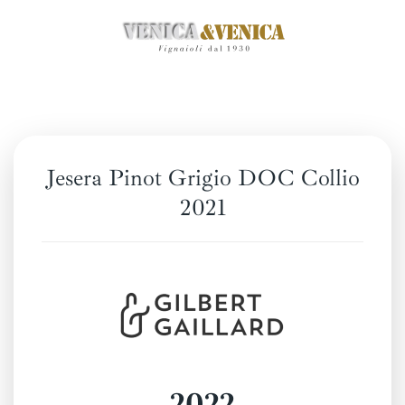
Passa
al
contenuto
principale
Jesera Pinot Grigio DOC Collio
2021
2022