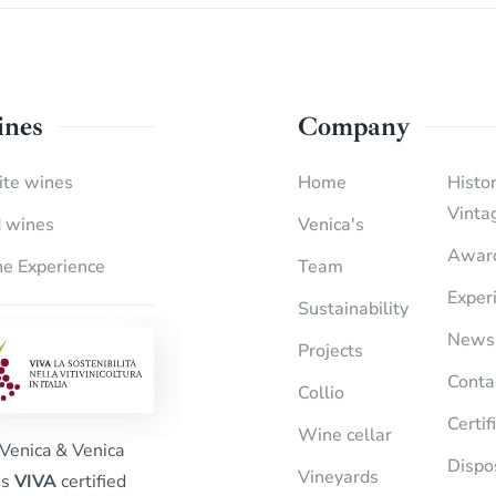
nes
Company
te wines
Home
Histor
Vinta
 wines
Venica's
Awar
e Experience
Team
Exper
Sustainability
News
Projects
Conta
Collio
Certif
Wine cellar
Venica & Venica
Dispo
Vineyards
is
VIVA
certified