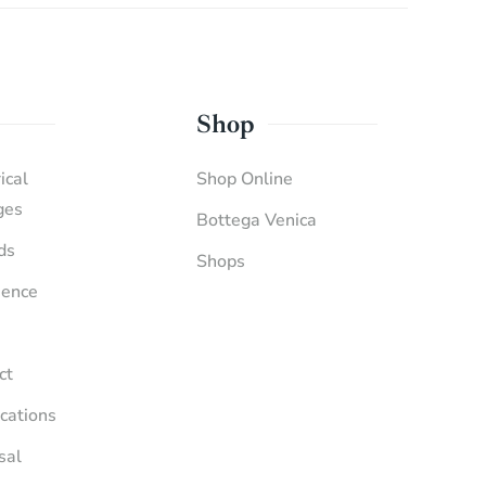
Shop
ical
Shop Online
ges
Bottega Venica
ds
Shops
ience
ct
ications
sal