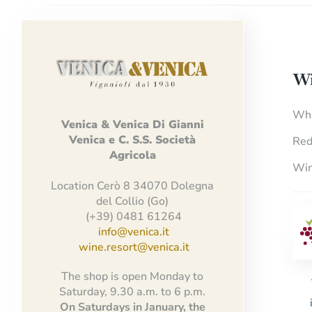
Wi
Whi
Venica
&
Venica
Di Gianni
Venica
e
C.
S.S.
Società
Red
Agricola
Win
Location Cerò 8 34070 Dolegna
del Collio (Go)
(+39) 0481 61264
info@venica.it
wine.resort@venica.it
The shop is open Monday to
Saturday, 9.30 a.m. to 6 p.m.
On Saturdays in January, the