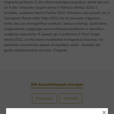
fragrante profumo. E che nitore enologico esecutivo, anche qui con
un frutto ‘intaccato turgore primo il Refosco Bottaz 2010, il
morbido, suadente Merlot Perilla 2010. Chiudono due grandi vini. Il
Sauvignon Ronco delle Mele 2012 che al consueto fragoroso
strillo del suo immaginifico varietale ( pesca e menta), quest’anno
magicamente soggiunge una morbidezza eccellente in densità e
suadenza espressiva. A questo qli si preferisce il Pinot Grigio
Jesera 2012, un filo meno esuberante in fragranza d’aroma, ma
parimenti concentrato epperò di equilibrio acido- morbido del
gusto semplicemente sovrano. Chapeau.
Alle Auszeichnungen anzeigen
Vorherige
Nächste
×