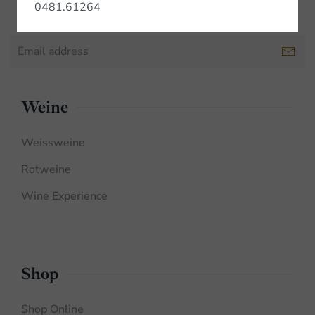
0481.61264
Iscriviti alla Newsletter
Weine
Weissweine
Rotweine
Wine Experience
Shop
Shop Online