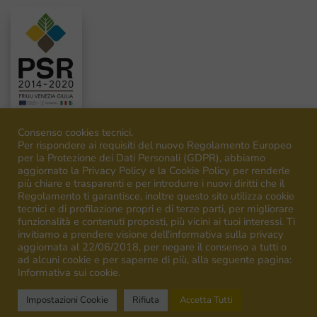
Consenso cookies tecnici.
Per rispondere ai requisiti del nuovo Regolamento Europeo
per la Protezione dei Dati Personali (GDPR), abbiamo
aggiornato la Privacy Policy e la Cookie Policy per renderle
©
2026
Venica&Venica. All rights reserved. P.I. IT00492040316
più chiare e trasparenti e per introdurre i nuovi diritti che il
Regolamento ti garantisce, inoltre questo sito utilizza cookie
tecnici e di profilazione propri e di terze parti, per migliorare
funzionalità e contenuti proposti, più vicini ai tuoi interessi. Ti
invitiamo a prendere visione dell'informativa sulla privacy
aggiornata al 22/06/2018, per negare il consenso a tutti o
ad alcuni cookie e per saperne di più, alla seguente pagina:
Campagna finanziata ai sensi del regolamento UE n.1308/13
Informativa sui cookie.
Campaign financed according to EU regulation n.1308/13
Impostazioni Cookie
Rifiuta
Accetta Tutti