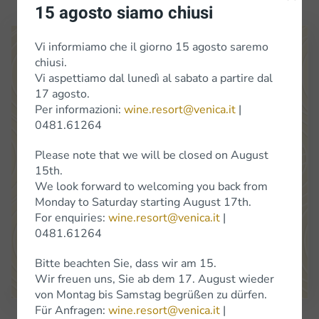
15 agosto siamo chiusi
Vi informiamo che il giorno 15 agosto saremo
chiusi.
Vi aspettiamo dal lunedì al sabato a partire dal
17 agosto.
Per informazioni:
wine.resort@venica.it
|
0481.61264
Venica
&
Venica
Di Gianni
Venica
e
C.
S.S.
Società
Agricola
Please note that we will be closed on August
Standort Cerò 8 34070 Dolegna del Collio (Go)
15th.
(+39) 0481 61264
We look forward to welcoming you back from
info@venica.it
wine.resort@venica.it
Monday to Saturday starting August 17th.
For enquiries:
wine.resort@venica.it
|
Unser Verkaufsladen ist von Montag bis Samstag von 9.30 bis 18
Uhr geöffnet, ausgenommen im Januar, wo wir zusätzlich auch am
0481.61264
Samstag geschlossen bleiben.
Bitte beachten Sie, dass wir am 15.
Google Maps
Wir freuen uns, Sie ab dem 17. August wieder
von Montag bis Samstag begrüßen zu dürfen.
Für Anfragen:
wine.resort@venica.it
|