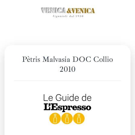
Skip
to
main
content
Pètris Malvasia DOC Collio
2010