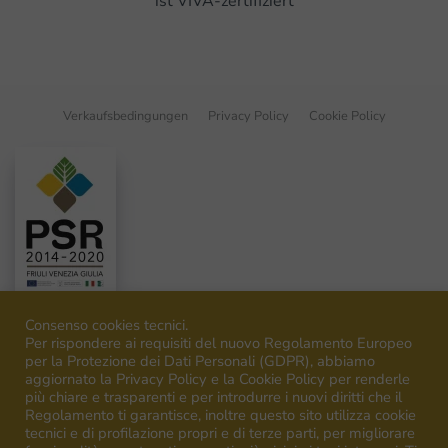
ist VIVA-zertifiziert
Verkaufsbedingungen
Privacy Policy
Cookie Policy
Consenso cookies tecnici.
Per rispondere ai requisiti del nuovo Regolamento Europeo
per la Protezione dei Dati Personali (GDPR), abbiamo
aggiornato la Privacy Policy e la Cookie Policy per renderle
©
2026
Venica&Venica. All rights reserved. P.I. IT00492040316
più chiare e trasparenti e per introdurre i nuovi diritti che il
Regolamento ti garantisce, inoltre questo sito utilizza cookie
tecnici e di profilazione propri e di terze parti, per migliorare