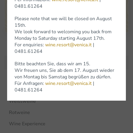
Uhr geöffnet, ausgenommen im Januar, wo wir zusätzlich auch am
0481.61264
Samstag geschlossen bleiben.
Please note that we will be closed on August
Google Maps
15th.
We look forward to welcoming you back from
Monday to Saturday starting August 17th.
For enquiries:
wine.resort@venica.it
|
Iscriviti alla Newsletter
0481.61264
Bitte beachten Sie, dass wir am 15.
Wir freuen uns, Sie ab dem 17. August wieder
von Montag bis Samstag begrüßen zu dürfen.
Für Anfragen:
wine.resort@venica.it
|
Weine
0481.61264
Weissweine
Rotweine
Wine Experience