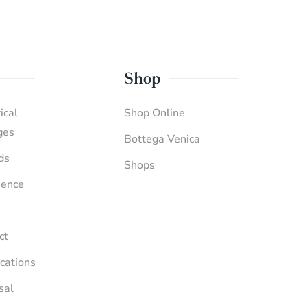
Shop
ical
Shop Online
ges
Bottega Venica
ds
Shops
ience
ct
ications
sal