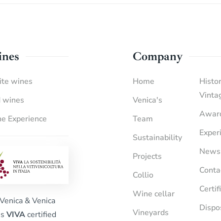
nes
Company
te wines
Home
Histor
Vinta
 wines
Venica's
Awar
e Experience
Team
Exper
Sustainability
News
Projects
Conta
Collio
Certif
Wine cellar
Venica & Venica
Dispo
Vineyards
is
VIVA
certified