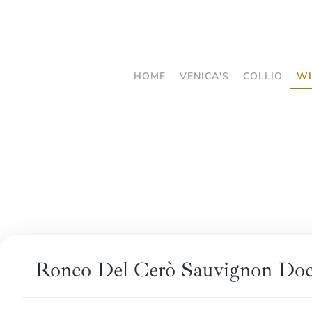
Skip
to
main
HOME
VENICA'S
COLLIO
WI
content
Ronco Del Cerò Sauvignon Doc