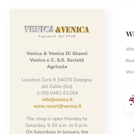
Wi
Whi
Venica
&
Venica
Di Gianni
Venica
e
C.
S.S.
Società
Red
Agricola
Win
Location Cerò 8 34070 Dolegna
del Collio (Go)
(+39) 0481 61264
info@venica.it
wine.resort@venica.it
The shop is open Monday to
Saturday, 9.30 a.m. to 6 p.m.
On Saturdays in January, the