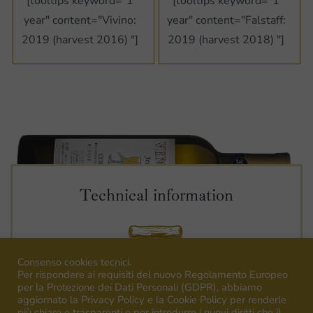
[tooltips keyword="1
[tooltips keyword="1
year" content="Vivino:
year" content="Falstaff:
2019 (harvest 2016) "]
2019 (harvest 2018) "]
Technical information
Consenso cookies tecnici.
Per rispondere ai requisiti del nuovo Regolamento Europeo
per la Protezione dei Dati Personali (GDPR), abbiamo
aggiornato la Privacy Policy e la Cookie Policy per renderle
più chiare e trasparenti e per introdurre i nuovi diritti che il