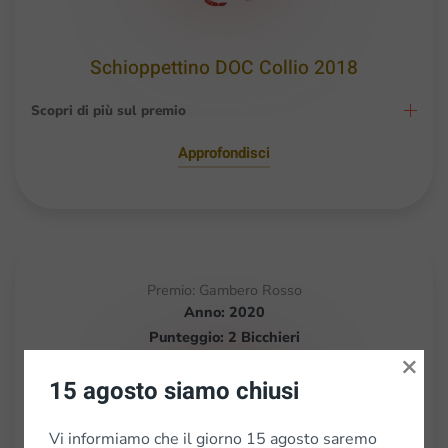
Schioppettino DOC Collio 2018
Scopri di più sul premio
Approfondisci
Premio: Gambero Rosso
Anno: 2020
Punteggio: 2 Bicchieri
×
15 agosto siamo chiusi
Vi informiamo che il giorno 15 agosto saremo