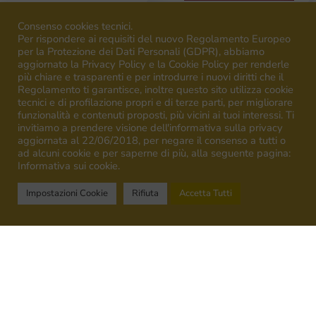
Consenso cookies tecnici.
Per rispondere ai requisiti del nuovo Regolamento Europeo
per la Protezione dei Dati Personali (GDPR), abbiamo
aggiornato la Privacy Policy e la Cookie Policy per renderle
più chiare e trasparenti e per introdurre i nuovi diritti che il
Regolamento ti garantisce, inoltre questo sito utilizza cookie
tecnici e di profilazione propri e di terze parti, per migliorare
funzionalità e contenuti proposti, più vicini ai tuoi interessi. Ti
invitiamo a prendere visione dell'informativa sulla privacy
aggiornata al 22/06/2018, per negare il consenso a tutti o
ad alcuni cookie e per saperne di più, alla seguente pagina:
Informativa sui cookie.
Impostazioni Cookie
Rifiuta
Accetta Tutti