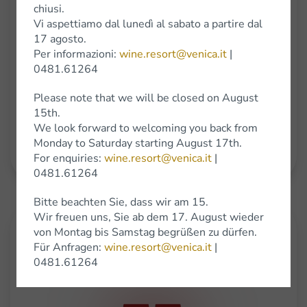
chiusi.
Vi aspettiamo dal lunedì al sabato a partire dal
17 agosto.
Per informazioni:
wine.resort@venica.it
|
0481.61264
Traminer Aromatico DOC Collio 2018
Please note that we will be closed on August
15th.
Scopri di più sul premio
We look forward to welcoming you back from
Monday to Saturday starting August 17th.
Approfondisci
For enquiries:
wine.resort@venica.it
|
0481.61264
Bitte beachten Sie, dass wir am 15.
Wir freuen uns, Sie ab dem 17. August wieder
von Montag bis Samstag begrüßen zu dürfen.
Premio: Gambero Rosso
Für Anfragen:
wine.resort@venica.it
|
Anno: 2020
0481.61264
Punteggio: 2 Bicchieri