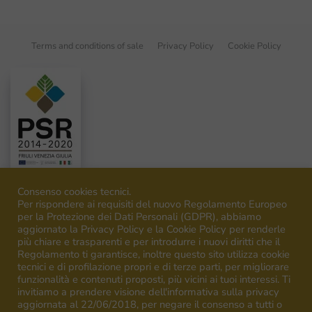
Terms and conditions of sale
Privacy Policy
Cookie Policy
Consenso cookies tecnici.
Per rispondere ai requisiti del nuovo Regolamento Europeo
per la Protezione dei Dati Personali (GDPR), abbiamo
aggiornato la Privacy Policy e la Cookie Policy per renderle
©
2026
Venica&Venica. All rights reserved. P.I. IT00492040316
più chiare e trasparenti e per introdurre i nuovi diritti che il
Regolamento ti garantisce, inoltre questo sito utilizza cookie
tecnici e di profilazione propri e di terze parti, per migliorare
funzionalità e contenuti proposti, più vicini ai tuoi interessi. Ti
invitiamo a prendere visione dell'informativa sulla privacy
aggiornata al 22/06/2018, per negare il consenso a tutti o