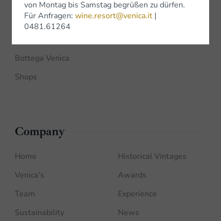
von Montag bis Samstag begrüßen zu dürfen.
Shop
Für Anfragen:
wine.resort@venica.it
|
0481.61264
Shop Online
Bottega Venica
Shops
Company
Home
Historical Vintages
Venica's
Awards
Team
Experience
Sustainability
News