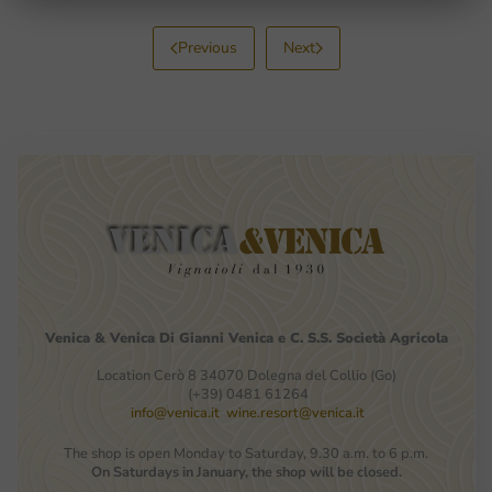
Previous
Next
Venica
&
Venica
Di Gianni
Venica
e
C.
S.S.
Società
Agricola
Location Cerò 8 34070 Dolegna del Collio (Go)
(+39) 0481 61264
info@venica.it
wine.resort@venica.it
The shop is open Monday to Saturday, 9.30 a.m. to 6 p.m.
On Saturdays in January, the shop will be closed.