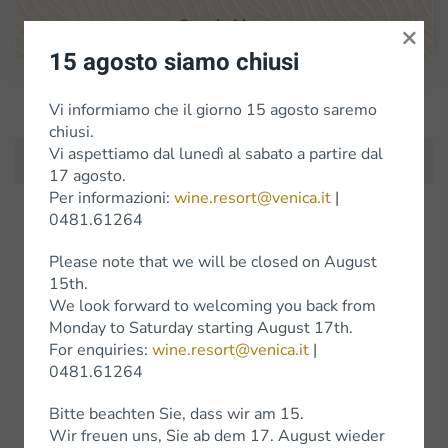
Google Maps
×
15 agosto siamo chiusi
Subscribe to Newsletter
Vi informiamo che il giorno 15 agosto saremo
chiusi.
Vi aspettiamo dal lunedì al sabato a partire dal
17 agosto.
Per informazioni:
wine.resort@venica.it
|
0481.61264
Wines
Please note that we will be closed on August
15th.
White wines
We look forward to welcoming you back from
Monday to Saturday starting August 17th.
Red wines
For enquiries:
wine.resort@venica.it
|
Wine Experience
0481.61264
Bitte beachten Sie, dass wir am 15.
Wir freuen uns, Sie ab dem 17. August wieder