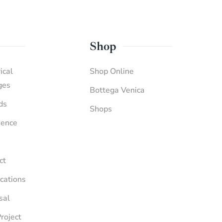
Shop
ical
Shop Online
ges
Bottega Venica
ds
Shops
ience
ct
ications
sal
roject