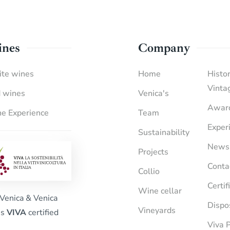
nes
Company
te wines
Home
Histor
Vinta
 wines
Venica's
Awar
e Experience
Team
Exper
Sustainability
News
Projects
Conta
Collio
Certif
Wine cellar
Venica & Venica
Dispo
Vineyards
is
VIVA
certified
Viva P