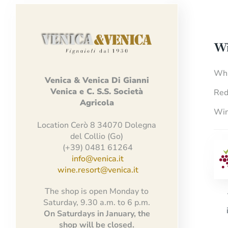
Wi
Whi
Venica
&
Venica
Di Gianni
Venica
e
C.
S.S.
Società
Red
Agricola
Win
Location Cerò 8 34070 Dolegna
del Collio (Go)
(+39) 0481 61264
info@venica.it
wine.resort@venica.it
The shop is open Monday to
Saturday, 9.30 a.m. to 6 p.m.
On Saturdays in January, the
shop will be closed.