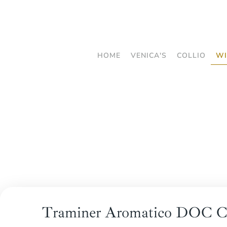
Skip
to
main
HOME
VENICA'S
COLLIO
WI
content
Traminer Aromatico DOC Co