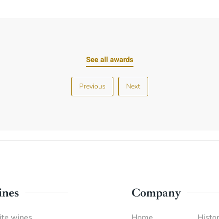
See all awards
Previous
Next
nes
Company
te wines
Home
Histor