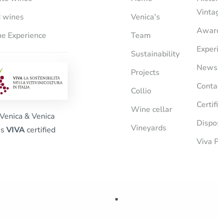
Vinta
 wines
Venica's
Awar
e Experience
Team
Exper
Sustainability
News
Projects
Conta
Collio
Certif
Wine cellar
Venica & Venica
Dispo
Vineyards
is
VIVA
certified
Viva P