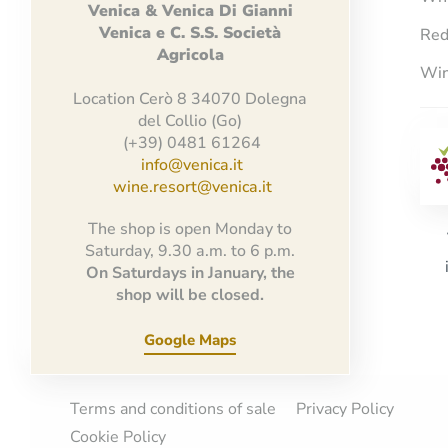
Venica
&
Venica
Di Gianni
Venica
e
C.
S.S.
Società
Red
Agricola
Win
Location Cerò 8 34070 Dolegna
del Collio (Go)
(+39) 0481 61264
info@venica.it
wine.resort@venica.it
The shop is open Monday to
Saturday, 9.30 a.m. to 6 p.m.
On Saturdays in January, the
shop will be closed.
Google Maps
Terms and conditions of sale
Privacy Policy
Cookie Policy