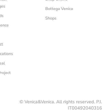
ges
Bottega Venica
ds
Shops
ience
ct
ications
sal
roject
© Venica&Venica. All rights reserved. P.I.
IT00492040316