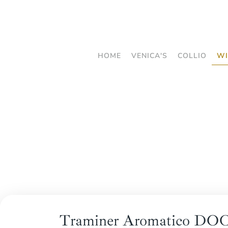
Skip
to
main
HOME
VENICA'S
COLLIO
WI
content
Traminer Aromatico DOC