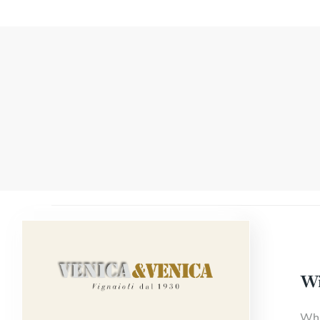
Wi
Whi