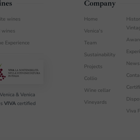
nes
Company
te wines
Home
Histor
Vinta
 wines
Venica's
Awar
e Experience
Team
Exper
Sustainability
News
Projects
Conta
Collio
Certif
Wine cellar
Venica & Venica
Dispo
Vineyards
is
VIVA
certified
Viva P