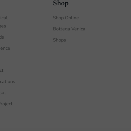
Shop
ical
Shop Online
ges
Bottega Venica
ds
Shops
ience
ct
ications
sal
roject