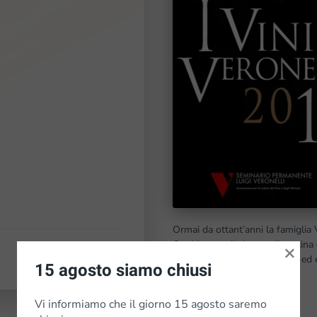
Ormai da ottant’anni la famiglia V
Ogni lavoro di vigna e di cantina 
×
dopo annata, vini di costante ed e
15 agosto siamo chiusi
Vi informiamo che il giorno 15 agosto saremo