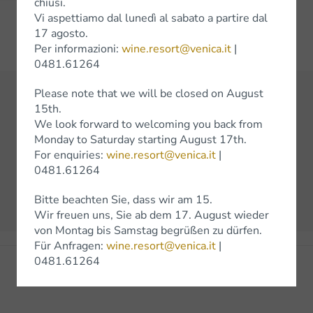
chiusi.
Vi aspettiamo dal lunedì al sabato a partire dal
17 agosto.
Per informazioni:
wine.resort@venica.it
|
0481.61264
Please note that we will be closed on August
15th.
We look forward to welcoming you back from
See all awards
Monday to Saturday starting August 17th.
For enquiries:
wine.resort@venica.it
|
Previous
Next
0481.61264
Bitte beachten Sie, dass wir am 15.
Wir freuen uns, Sie ab dem 17. August wieder
von Montag bis Samstag begrüßen zu dürfen.
Für Anfragen:
wine.resort@venica.it
|
0481.61264