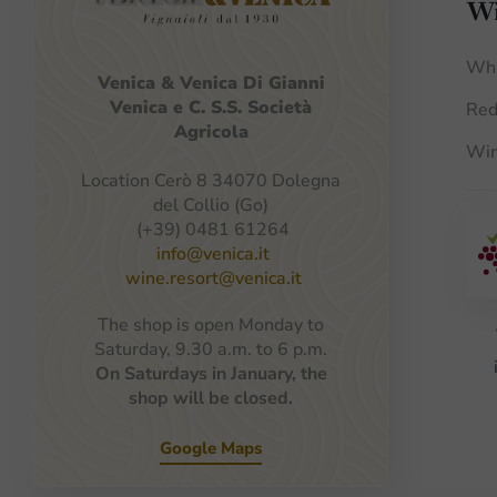
Wi
Whi
Venica
&
Venica
Di Gianni
Venica
e
C.
S.S.
Società
Red
Agricola
Win
Location Cerò 8 34070 Dolegna
del Collio (Go)
(+39) 0481 61264
info@venica.it
wine.resort@venica.it
The shop is open Monday to
Saturday, 9.30 a.m. to 6 p.m.
On Saturdays in January, the
shop will be closed.
Google Maps