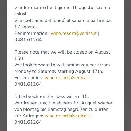
Vi informiamo che il giorno 15 agosto saremo
chiusi.
Vi aspettiamo dal lunedì al sabato a partire dal
17 agosto.
Per informazioni:
wine.resort@venica.it
|
0481.61264
Venica
&
Venica
Di Gianni
Venica
e
C.
S.S.
Società
Agricola
Location Cerò 8 34070 Dolegna del Collio (Go)
Please note that we will be closed on August
(+39) 0481 61264
15th.
info@venica.it
wine.resort@venica.it
We look forward to welcoming you back from
Monday to Saturday starting August 17th.
The shop is open Monday to Saturday, 9.30 a.m. to 6 p.m.
On Saturdays in January, the shop will be closed.
For enquiries:
wine.resort@venica.it
|
0481.61264
Google Maps
Bitte beachten Sie, dass wir am 15.
Wir freuen uns, Sie ab dem 17. August wieder
von Montag bis Samstag begrüßen zu dürfen.
Subscribe to Newsletter
Für Anfragen:
wine.resort@venica.it
|
0481.61264