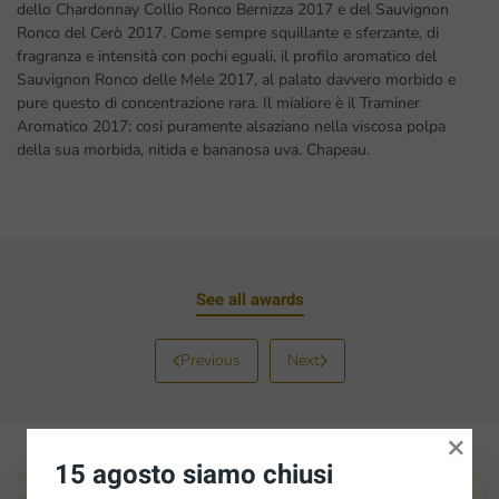
dello Chardonnay Collio Ronco Bernizza 2017 e del Sauvignon
Ronco del Cerò 2017. Come sempre squillante e sferzante, di
fragranza e intensità con pochi eguali, il profilo aromatico del
Sauvignon Ronco delle Mele 2017, al palato davvero morbido e
pure questo di concentrazione rara. Il mialiore è il Traminer
Aromatico 2017: cosi puramente alsaziano nella viscosa polpa
della sua morbida, nitida e bananosa uva. Chapeau.
See all awards
Previous
Next
×
15 agosto siamo chiusi