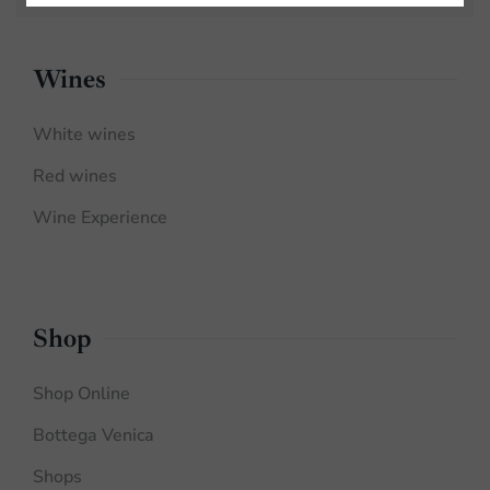
Wines
White wines
Red wines
Wine Experience
Shop
Shop Online
Bottega Venica
Shops