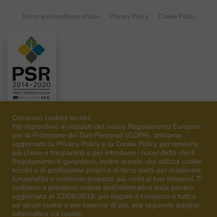
Terms and conditions of sale
Privacy Policy
Cookie Policy
Consenso cookies tecnici.
Per rispondere ai requisiti del nuovo Regolamento Europeo
per la Protezione dei Dati Personali (GDPR), abbiamo
aggiornato la Privacy Policy e la Cookie Policy per renderle
©
2026
Venica&Venica. All rights reserved. P.I. IT00492040316
più chiare e trasparenti e per introdurre i nuovi diritti che il
Regolamento ti garantisce, inoltre questo sito utilizza cookie
tecnici e di profilazione propri e di terze parti, per migliorare
funzionalità e contenuti proposti, più vicini ai tuoi interessi. Ti
invitiamo a prendere visione dell'informativa sulla privacy
aggiornata al 22/06/2018, per negare il consenso a tutti o
ad alcuni cookie e per saperne di più, alla seguente pagina:
Campagna finanziata ai sensi del regolamento UE n.1308/13
Informativa sui cookie.