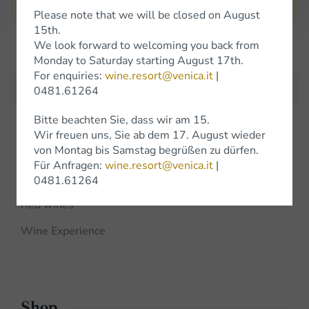
Please note that we will be closed on August
15th.
We look forward to welcoming you back from
Subscribe to Newsletter
Monday to Saturday starting August 17th.
For enquiries:
wine.resort@venica.it
|
0481.61264
Bitte beachten Sie, dass wir am 15.
Wir freuen uns, Sie ab dem 17. August wieder
Wines
von Montag bis Samstag begrüßen zu dürfen.
Für Anfragen:
wine.resort@venica.it
|
White wines
0481.61264
Red wines
Wine Experience
Shop