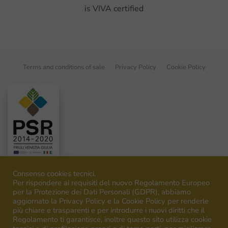
is VIVA certified
Terms and conditions of sale
Privacy Policy
Cookie Policy
Consenso cookies tecnici.
Per rispondere ai requisiti del nuovo Regolamento Europeo
per la Protezione dei Dati Personali (GDPR), abbiamo
aggiornato la Privacy Policy e la Cookie Policy per renderle
©
2026
Venica&Venica. All rights reserved. P.I. IT00492040316
più chiare e trasparenti e per introdurre i nuovi diritti che il
Regolamento ti garantisce, inoltre questo sito utilizza cookie