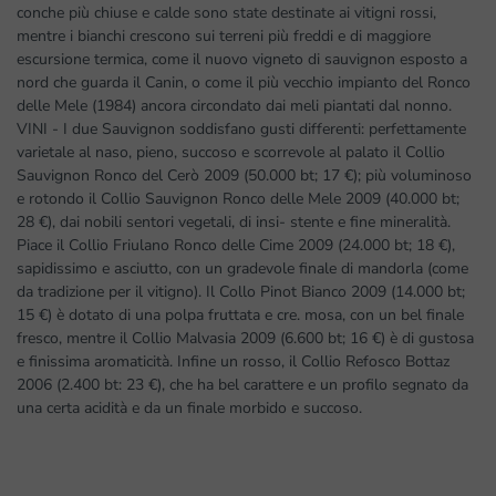
conche più chiuse e calde sono state destinate ai vitigni rossi,
mentre i bianchi crescono sui terreni più freddi e di maggiore
escursione termica, come il nuovo vigneto di sauvignon esposto a
nord che guarda il Canin, o come il più vecchio impianto del Ronco
delle Mele (1984) ancora circondato dai meli piantati dal nonno.
VINI - I due Sauvignon soddisfano gusti differenti: perfettamente
varietale al naso, pieno, succoso e scorrevole al palato il Collio
Sauvignon Ronco del Cerò 2009 (50.000 bt; 17 €); più voluminoso
e rotondo il Collio Sauvignon Ronco delle Mele 2009 (40.000 bt;
28 €), dai nobili sentori vegetali, di insi- stente e fine mineralità.
Piace il Collio Friulano Ronco delle Cime 2009 (24.000 bt; 18 €),
sapidissimo e asciutto, con un gradevole finale di mandorla (come
da tradizione per il vitigno). Il Collo Pinot Bianco 2009 (14.000 bt;
15 €) è dotato di una polpa fruttata e cre. mosa, con un bel finale
fresco, mentre il Collio Malvasia 2009 (6.600 bt; 16 €) è di gustosa
e finissima aromaticità. Infine un rosso, il Collio Refosco Bottaz
2006 (2.400 bt: 23 €), che ha bel carattere e un profilo segnato da
una certa acidità e da un finale morbido e succoso.