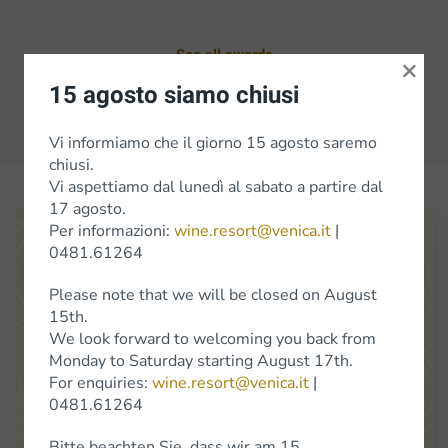
See all awards
×
15 agosto siamo chiusi
Previous
Next
Vi informiamo che il giorno 15 agosto saremo
chiusi.
Vi aspettiamo dal lunedì al sabato a partire dal
17 agosto.
Per informazioni:
wine.resort@venica.it
|
0481.61264
Please note that we will be closed on August
15th.
We look forward to welcoming you back from
Monday to Saturday starting August 17th.
Venica
&
Venica
Di Gianni
Venica
e
C.
S.S.
Società
Agricola
For enquiries:
wine.resort@venica.it
|
0481.61264
Location Cerò 8 34070 Dolegna del Collio (Go)
(+39) 0481 61264
info@venica.it
wine.resort@venica.it
Bitte beachten Sie, dass wir am 15.