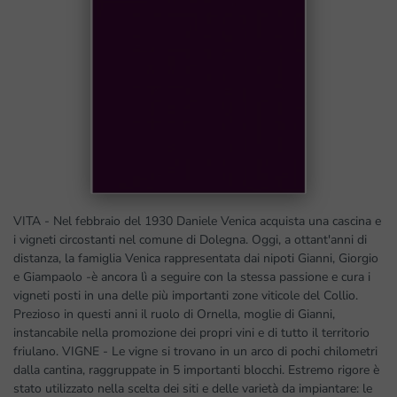
VITA - Nel febbraio del 1930 Daniele Venica acquista una cascina e
i vigneti circostanti nel comune di Dolegna. Oggi, a ottant'anni di
distanza, la famiglia Venica rappresentata dai nipoti Gianni, Giorgio
e Giampaolo -è ancora lì a seguire con la stessa passione e cura i
vigneti posti in una delle più importanti zone viticole del Collio.
Prezioso in questi anni il ruolo di Ornella, moglie di Gianni,
instancabile nella promozione dei propri vini e di tutto il territorio
friulano. VIGNE - Le vigne si trovano in un arco di pochi chilometri
dalla cantina, raggruppate in 5 importanti blocchi. Estremo rigore è
stato utilizzato nella scelta dei siti e delle varietà da impiantare: le