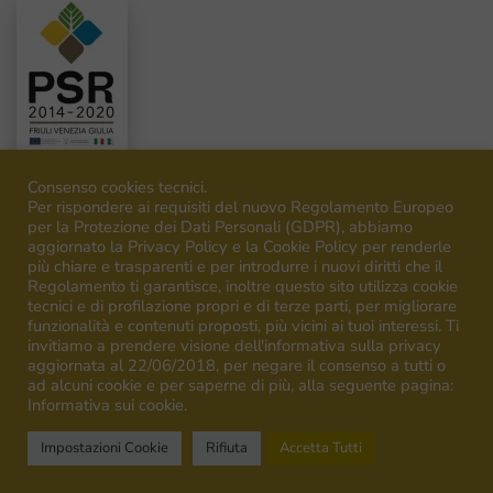
Consenso cookies tecnici.
Per rispondere ai requisiti del nuovo Regolamento Europeo
per la Protezione dei Dati Personali (GDPR), abbiamo
aggiornato la Privacy Policy e la Cookie Policy per renderle
©
2026
Venica&Venica. All rights reserved. P.I. IT00492040316
più chiare e trasparenti e per introdurre i nuovi diritti che il
Regolamento ti garantisce, inoltre questo sito utilizza cookie
tecnici e di profilazione propri e di terze parti, per migliorare
funzionalità e contenuti proposti, più vicini ai tuoi interessi. Ti
invitiamo a prendere visione dell'informativa sulla privacy
aggiornata al 22/06/2018, per negare il consenso a tutti o
ad alcuni cookie e per saperne di più, alla seguente pagina:
Campagna finanziata ai sensi del regolamento UE n.1308/13
Informativa sui cookie.
Campaign financed according to EU regulation n.1308/13
Impostazioni Cookie
Rifiuta
Accetta Tutti
English
Deutsch
(
German
)
Italiano
(
Italian
)