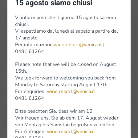
15 agosto siamo chiusi
Vi informiamo che il giorno 15 agosto saremo
chiusi.
Vi aspettiamo dal lunedì al sabato a partire dal
17 agosto.
Per informazioni:
wine.resort@venica.it
|
0481.61264
Venica
&
Venica
Di Gianni
Venica
e
C.
S.S.
Società
Agricola
Please note that we will be closed on August
15th.
Location Cerò 8 34070 Dolegna del Collio (Go)
We look forward to welcoming you back from
(+39) 0481 61264
info@venica.it
wine.resort@venica.it
Monday to Saturday starting August 17th.
For enquiries:
wine.resort@venica.it
|
The shop is open Monday to Saturday, 9.30 a.m. to 6 p.m.
0481.61264
On Saturdays in January, the shop will be closed.
Bitte beachten Sie, dass wir am 15.
Google Maps
Wir freuen uns, Sie ab dem 17. August wieder
von Montag bis Samstag begrüßen zu dürfen.
Für Anfragen:
wine.resort@venica.it
|
Subscribe to Newsletter