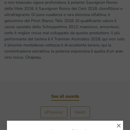
e non intaccato vigore profondono il potente Sauvignon Ronco
delle Mele 2018, il Sauvignon Ronco del Cerò 2018, clorofilloso e
ultrafragrante. Di pura suadenza e rara dolcezza olfattiva, il
gelsomino del Pinot Bianco Tälis 2018. Di qualificante valore il
cassis speziato dello Schioppettino 2012: maestoso, armonioso,
certo il miglior rosso mai sviluppato da questo produttore. Il più
performante del tastina è il Traminer Aromatico 2018: qui non solo
il binomio morbidezza-nettezza è di eccellente tenore, qui la
concentrazione estrattiva, la potenza espressiva è quella d’un aran
vino rosso. Chapeau.
See all awards
Previous
Next
×