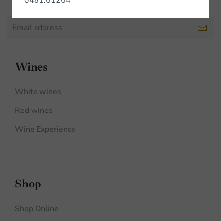
0481.61264
Wines
White wines
Red wines
Wine Experience
Shop
Shop Online