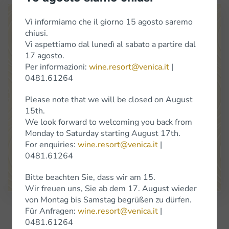
Vi informiamo che il giorno 15 agosto saremo
chiusi.
Vi aspettiamo dal lunedì al sabato a partire dal
17 agosto.
Per informazioni:
wine.resort@venica.it
|
0481.61264
Venica
&
Venica
Di Gianni
Venica
e
C.
S.S.
Società
Agricola
Please note that we will be closed on August
Location Cerò 8 34070 Dolegna del Collio (Go)
15th.
(+39) 0481 61264
We look forward to welcoming you back from
info@venica.it
wine.resort@venica.it
Monday to Saturday starting August 17th.
The shop is open Monday to Saturday, 9.30 a.m. to 6 p.m.
For enquiries:
wine.resort@venica.it
|
On Saturdays in January, the shop will be closed.
0481.61264
Google Maps
Bitte beachten Sie, dass wir am 15.
Wir freuen uns, Sie ab dem 17. August wieder
von Montag bis Samstag begrüßen zu dürfen.
Für Anfragen:
wine.resort@venica.it
|
Subscribe to Newsletter
0481.61264