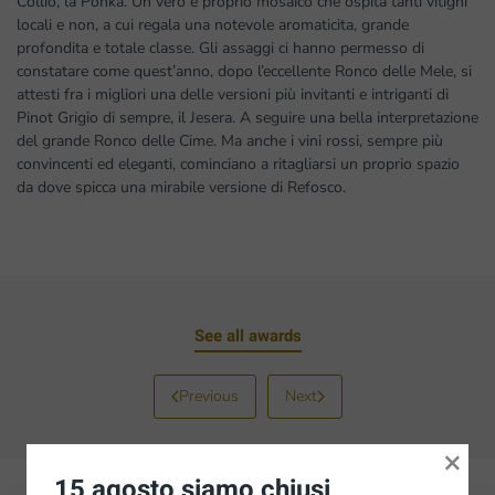
Collio, la Ponka. Un vero e proprio mosaico che ospita tanti vitigni
locali e non, a cui regala una notevole aromaticita, grande
profondita e totale classe. Gli assaggi ci hanno permesso di
constatare come quest’anno, dopo l’eccellente Ronco delle Mele, si
attesti fra i migliori una delle versioni più invitanti e intriganti di
Pinot Grigio di sempre, il Jesera. A seguire una bella interpretazione
del grande Ronco delle Cime. Ma anche i vini rossi, sempre più
convincenti ed eleganti, cominciano a ritagliarsi un proprio spazio
da dove spicca una mirabile versione di Refosco.
See all awards
Previous
Next
×
15 agosto siamo chiusi