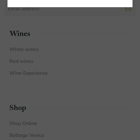
Wines
White wines
Red wines
Wine Experience
Shop
Shop Online
Bottega Venica