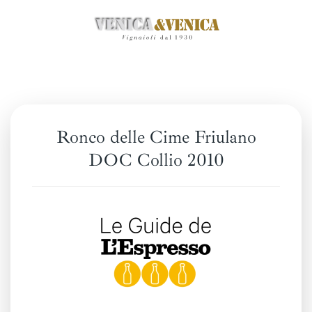
Skip
to
main
content
Ronco delle Cime Friulano
DOC Collio 2010