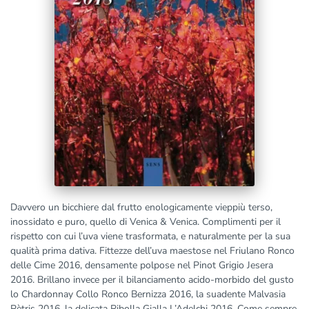
Davvero un bicchiere dal frutto enologicamente vieppiù terso,
inossidato e puro, quello di Venica & Venica. Complimenti per il
rispetto con cui l’uva viene trasformata, e naturalmente per la sua
qualità prima dativa. Fittezze dell’uva maestose nel Friulano Ronco
delle Cime 2016, densamente polpose nel Pinot Grigio Jesera
2016. Brillano invece per il bilanciamento acido-morbido del gusto
lo Chardonnay Collo Ronco Bernizza 2016, la suadente Malvasia
Pètris 2016, la delicata Ribolla Gialla L’Adelchi 2016. Come sempre