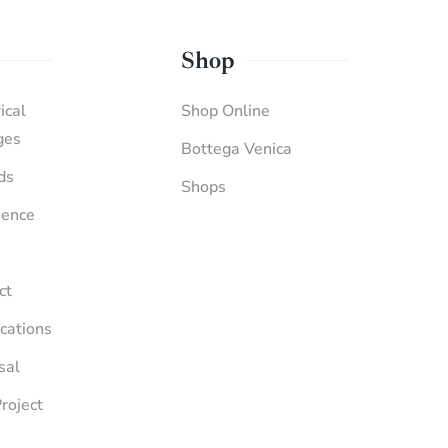
Shop
ical
Shop Online
ges
Bottega Venica
ds
Shops
ience
ct
ications
sal
roject