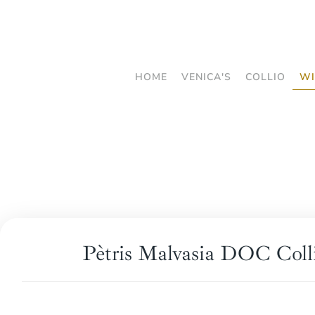
Skip
to
main
HOME
VENICA'S
COLLIO
WI
content
Pètris Malvasia DOC Coll