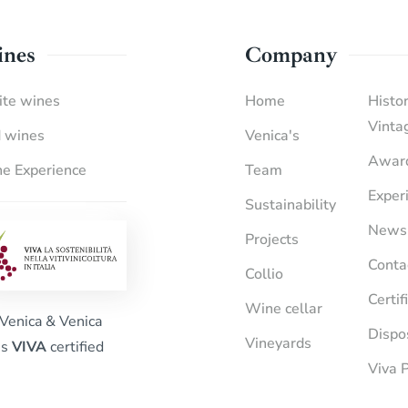
nes
Company
te wines
Home
Histor
Vinta
 wines
Venica's
Awar
e Experience
Team
Exper
Sustainability
News
Projects
Conta
Collio
Certif
Wine cellar
Venica & Venica
Dispo
Vineyards
is
VIVA
certified
Viva P