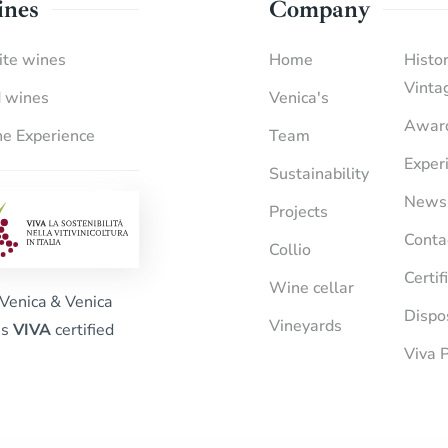
nes
Company
te wines
Home
Histor
Vinta
 wines
Venica's
Awar
e Experience
Team
Exper
Sustainability
News
Projects
Conta
Collio
Certif
Wine cellar
Venica & Venica
Dispo
Vineyards
is
VIVA
certified
Viva P