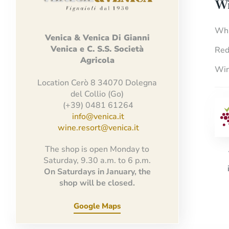
Wi
Whi
Venica
&
Venica
Di Gianni
Venica
e
C.
S.S.
Società
Red
Agricola
Win
Location Cerò 8 34070 Dolegna
del Collio (Go)
(+39) 0481 61264
info@venica.it
wine.resort@venica.it
The shop is open Monday to
Saturday, 9.30 a.m. to 6 p.m.
On Saturdays in January, the
shop will be closed.
Google Maps