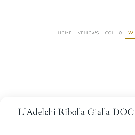
Skip
to
main
HOME
VENICA'S
COLLIO
WI
content
L'Adelchi Ribolla Gialla DOC 