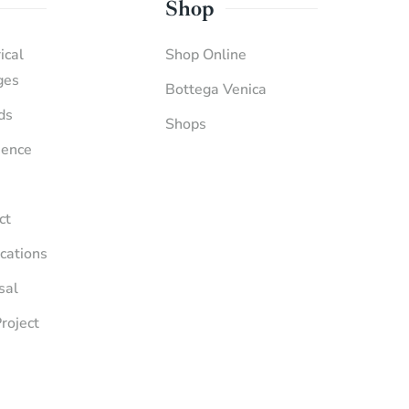
Shop
ical
Shop Online
ges
Bottega Venica
ds
Shops
ience
ct
ications
sal
roject