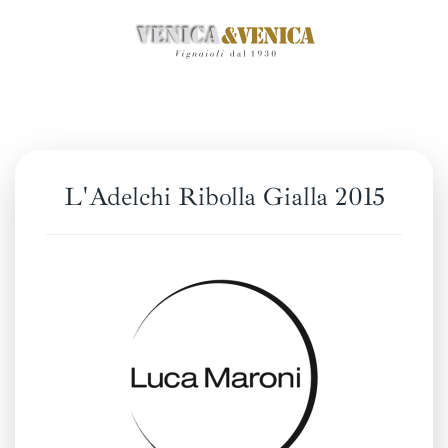
Skip
to
main
content
L'Adelchi Ribolla Gialla 2015