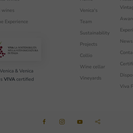
Vinta
 wines
Venica's
Awar
e Experience
Team
Exper
Sustainability
News
Projects
Conta
Collio
Certif
Wine cellar
Venica & Venica
Dispo
Vineyards
is
VIVA
certified
Viva P