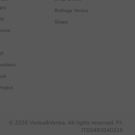
ges
Bottega Venica
ds
Shops
ience
ct
ications
sal
roject
©
2026
Venica&Venica. All rights reserved. P.I.
IT00492040316