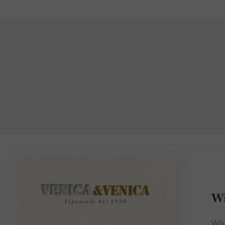
Wi
Whi