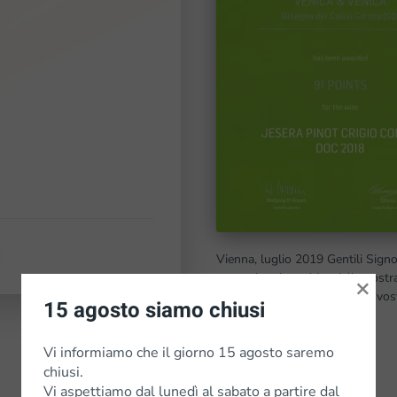
Vienna, luglio 2019 Gentili Signo
assaggiato in ambito della nostra
×
punteggi da appendere nella vos
15 agosto siamo chiusi
Vi informiamo che il giorno 15 agosto saremo
chiusi.
Vi aspettiamo dal lunedì al sabato a partire dal