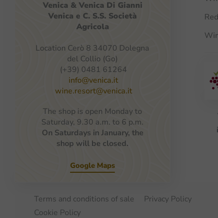
Venica
&
Venica
Di Gianni
Venica
e
C.
S.S.
Società
Red
Agricola
Win
Location Cerò 8 34070 Dolegna
del Collio (Go)
(+39) 0481 61264
info@venica.it
wine.resort@venica.it
The shop is open Monday to
Saturday, 9.30 a.m. to 6 p.m.
On Saturdays in January, the
shop will be closed.
Google Maps
Terms and conditions of sale
Privacy Policy
Cookie Policy